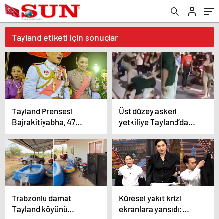
Tayland etiketi için sonuçlar
Tayland Prensesi
Üst düzey askeri
Bajrakitiyabha, 47
yetkiliye Tayland’da
yaşında hayatını
meydan dayağı
kaybetti
Trabzonlu damat
Küresel yakıt krizi
Tayland köyünü
ekranlara yansıdı: