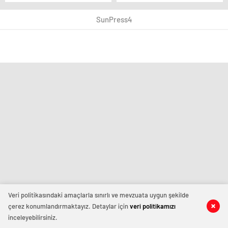
kolbastıyla inletti
Tayland’da "Ceketsiz"
tasarruf dönemi
SunPress4
Veri politikasındaki amaçlarla sınırlı ve mevzuata uygun şekilde
çerez konumlandırmaktayız. Detaylar için
veri politikamızı
inceleyebilirsiniz.