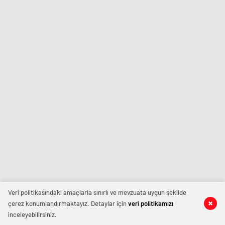
Veri politikasındaki amaçlarla sınırlı ve mevzuata uygun şekilde
çerez konumlandırmaktayız. Detaylar için
veri politikamızı
inceleyebilirsiniz.