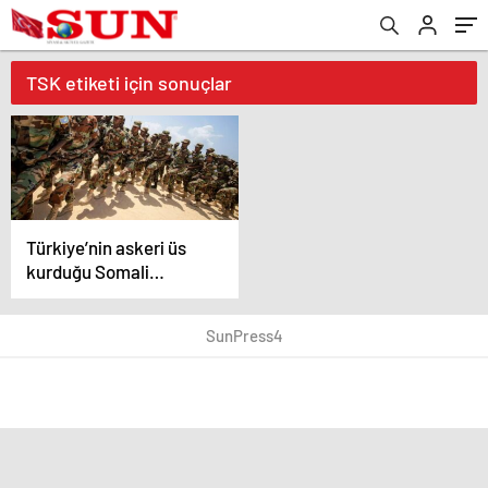
TSK etiketi için sonuçlar
Türkiye’nin askeri üs
kurduğu Somali
sınırına İsrail askerleri
sızdı
SunPress4