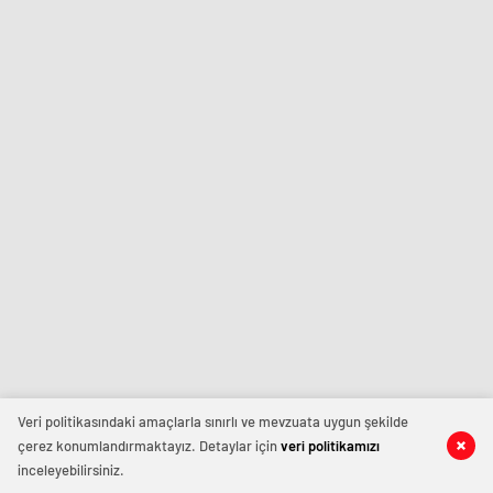
Veri politikasındaki amaçlarla sınırlı ve mevzuata uygun şekilde
çerez konumlandırmaktayız. Detaylar için
veri politikamızı
inceleyebilirsiniz.