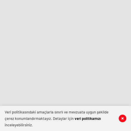
Veri politikasındaki amaçlarla sınırlı ve mevzuata uygun şekilde
çerez konumlandırmaktayız. Detaylar için
veri politikamızı
inceleyebilirsiniz.