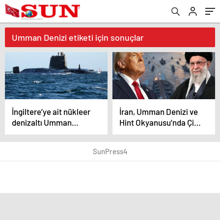
Umman Denizi etiketi için sonuçlar
İngiltere’ye ait nükleer
İran, Umman Denizi ve
denizaltı Umman
Hint Okyanusu’nda Çin
Denizi’ne ulaştı
ve Rusya ile askeri
tatbikat yapacak
SunPress4