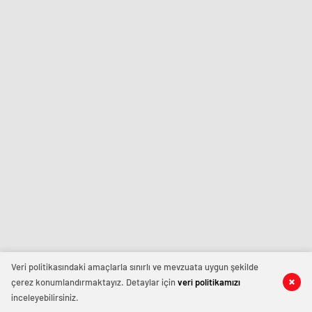
Veri politikasındaki amaçlarla sınırlı ve mevzuata uygun şekilde
çerez konumlandırmaktayız. Detaylar için
veri politikamızı
inceleyebilirsiniz.