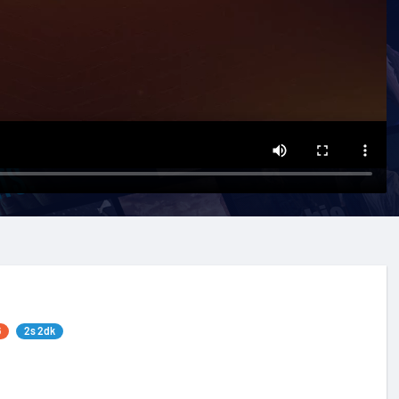
6
2s 2dk