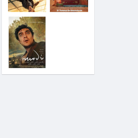
Saplantı
Modi: Deliliğin
Kanadında Üç Gün
Pinokyo: Kanlı Masal
İzci Takımı: Şelalenin
Peşinde