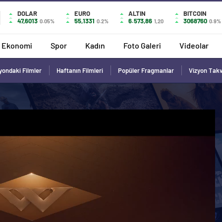
DOLAR
EURO
ALTIN
BITCOIN
47,6013
55,1331
6.573,86
3068760
0.05%
0.2%
1,20
0.9%
Ekonomi
Spor
Kadın
Foto Galeri
Videolar
yondaki Filmler
Haftanın Filmleri
Popüler Fragmanlar
Vizyon Tak