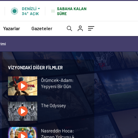
SABAHA KALAN
DENIZLI
SÜRE
34°
AÇIK
Yazarlar
Gazeteler
vimi
VIZYONDAKI DIĞER FILMLER
Örümcek-Adam:
Yepyeni Bir Gün
The Odyssey
Nasreddin Hoca:
Zaman Yolcusu 4