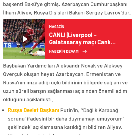
başkenti Bakü’ye gitmiş, Azerbaycan Cumhurbaşkanı
İlham Aliyev, Rusya Dışişleri Bakanı Sergey Lavrov’dur.
MAGAZIN
CANLI |Liverpool –
Galatasaray maçı Canlı
Anlatım | LIV – GS maçı
HABERİN DEVAMI
kadrosu, skoru ve
istatistikleri
Başbakan Yardımcıları Aleksandr Novak ve Aleksey
Overçuk oluşan heyet Azerbaycan, Ermenistan ve
Rusya’nın imzaladığı üçlü bildirinin bölgede sağlam ve
uzun süreli barışın sağlanması açısından önemli adım
olduğunu açıklamıştı.
Rusya Devlet Başkanı
Putin’in, “‘Dağlık Karabağ
sorunu’ ifadesini bir daha duymamayı umuyorum”
şeklindeki açıklamasına katıldığını bildiren Aliyev,