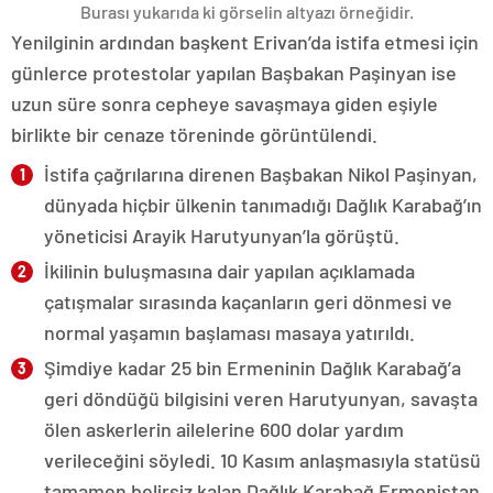
Burası yukarıda ki görselin altyazı örneğidir.
Yenilginin ardından başkent Erivan’da istifa etmesi için
günlerce protestolar yapılan Başbakan Paşinyan ise
uzun süre sonra cepheye savaşmaya giden eşiyle
birlikte bir cenaze töreninde görüntülendi.
İstifa çağrılarına direnen Başbakan Nikol Paşinyan,
dünyada hiçbir ülkenin tanımadığı Dağlık Karabağ’ın
yöneticisi Arayik Harutyunyan’la görüştü.
İkilinin buluşmasına dair yapılan açıklamada
çatışmalar sırasında kaçanların geri dönmesi ve
normal yaşamın başlaması masaya yatırıldı.
Şimdiye kadar 25 bin Ermeninin Dağlık Karabağ’a
geri döndüğü bilgisini veren Harutyunyan, savaşta
ölen askerlerin ailelerine 600 dolar yardım
verileceğini söyledi. 10 Kasım anlaşmasıyla statüsü
tamamen belirsiz kalan Dağlık Karabağ Ermenistan