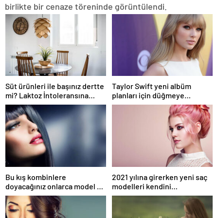
birlikte bir cenaze töreninde görüntülendi.
Süt ürünleri ile başınız dertte
Taylor Swift yeni albüm
mi? Laktoz İntoleransına
planları için düğmeye
sahip olabilirsiniz!
bastığını sosyal medyadan
duyurdu!
Bu kış kombinlere
2021 yılına girerken yeni saç
doyacağınız onlarca model ve
modelleri kendini
onlarca detay.
göstermeye başladı.