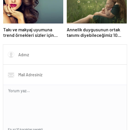
Takı ve makyaj uyumuna
Annelik duygusunun ortak
trend örnekleri sizler için
tanımı diyebileceğimiz 10
derledik.
başlık.
En az 10 karakter gerekli