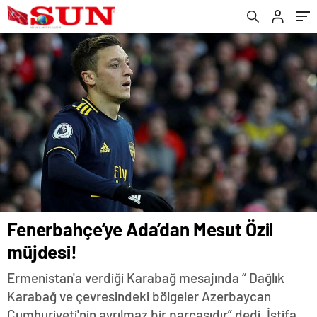
Fenerbahçe’ye Ada’dan Mesut Özil
müjdesi!
Ermenistan'a verdiği Karabağ mesajında “ Dağlık
Karabağ ve çevresindeki bölgeler Azerbaycan
Cumhuriyeti'nin ayrılmaz bir parçasıdır” dedi. İstifa