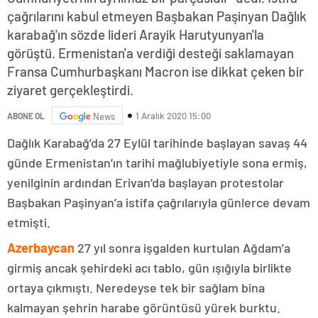
çağrılarını kabul etmeyen Başbakan Paşinyan Dağlık
karabağ'ın sözde lideri Arayik Harutyunyan'la
görüştü. Ermenistan'a verdiği desteği saklamayan
Fransa Cumhurbaşkanı Macron ise dikkat çeken bir
ziyaret gerçekleştirdi.
1 Aralık 2020 15:00
ABONE OL
News
Dağlık Karabağ’da 27 Eylül tarihinde başlayan savaş 44
günde Ermenistan’ın tarihi mağlubiyetiyle sona ermiş,
yenilginin ardından Erivan’da başlayan protestolar
Başbakan Paşinyan’a istifa çağrılarıyla günlerce devam
etmişti.
Azerbaycan
27 yıl sonra işgalden kurtulan Ağdam’a
girmiş ancak şehirdeki acı tablo, gün ışığıyla birlikte
ortaya çıkmıştı. Neredeyse tek bir sağlam bina
kalmayan şehrin harabe görüntüsü yürek burktu.