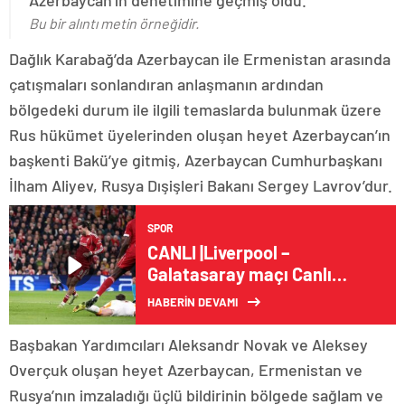
Azerbaycan’ın denetimine geçmiş oldu.
Bu bir alıntı metin örneğidir.
Dağlık Karabağ’da Azerbaycan ile Ermenistan arasında
çatışmaları sonlandıran anlaşmanın ardından
bölgedeki durum ile ilgili temaslarda bulunmak üzere
Rus hükümet üyelerinden oluşan heyet Azerbaycan’ın
başkenti Bakü’ye gitmiş, Azerbaycan Cumhurbaşkanı
İlham Aliyev, Rusya Dışişleri Bakanı Sergey Lavrov’dur.
SPOR
CANLI |Liverpool –
Galatasaray maçı Canlı
Anlatım | LIV – GS maçı
HABERİN DEVAMI
kadrosu, skoru ve
istatistikleri
Başbakan Yardımcıları Aleksandr Novak ve Aleksey
Overçuk oluşan heyet Azerbaycan, Ermenistan ve
Rusya’nın imzaladığı üçlü bildirinin bölgede sağlam ve