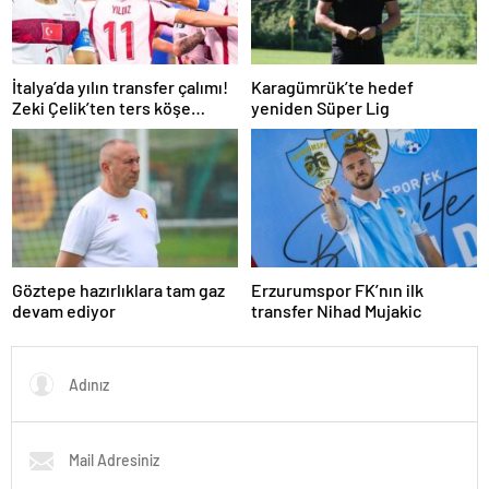
İtalya’da yılın transfer çalımı!
Karagümrük’te hedef
Zeki Çelik’ten ters köşe…
yeniden Süper Lig
Göztepe hazırlıklara tam gaz
Erzurumspor FK’nın ilk
devam ediyor
transfer Nihad Mujakic