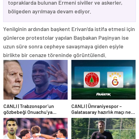
topraklarda bulunan Ermeni siviller ve askerler,
bölgeden ayrılmaya devam ediyor.
Yenilginin ardından başkent Erivan’da istifa etmesi için
günlerce protestolar yapılan Başbakan Paşinyan ise
uzun süre sonra cepheye savaşmaya giden eşiyle
birlikte bir cenaze töreninde görüntülendi.
CANLI | Trabzonspor’un
CANLI | Ümraniyespor –
gözbebeği Onuachu’ya
Galatasaray hazırlık maçı ne
Fenerbahçe’den teklif!
zaman, saat kaçta hangi
Transfer piyasasını
kanalda? Galatasaray maçı
darmaduman eden iddia
şifresiz mi?