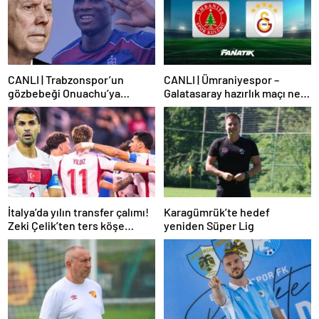
CANLI | Trabzonspor’un
CANLI | Ümraniyespor –
gözbebeği Onuachu’ya
Galatasaray hazırlık maçı ne
Fenerbahçe’den teklif!
zaman, saat kaçta hangi
Transfer piyasasını
kanalda? Galatasaray maçı
darmaduman eden iddia
şifresiz mi?
İtalya’da yılın transfer çalımı!
Karagümrük’te hedef
Zeki Çelik’ten ters köşe…
yeniden Süper Lig