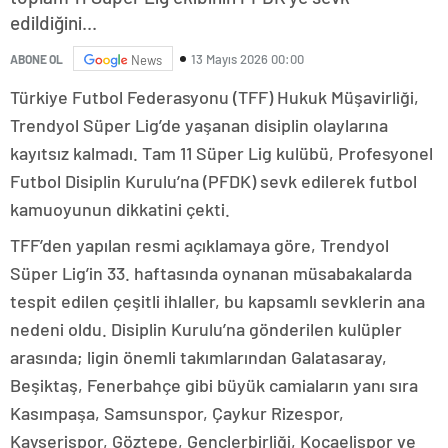
edildiğini...
13 Mayıs 2026 00:00
ABONE OL
News
Türkiye Futbol Federasyonu (TFF) Hukuk Müşavirliği,
Trendyol Süper Lig’de yaşanan disiplin olaylarına
kayıtsız kalmadı. Tam 11 Süper Lig kulübü, Profesyonel
Futbol Disiplin Kurulu’na (PFDK) sevk edilerek futbol
kamuoyunun dikkatini çekti.
TFF’den yapılan resmi açıklamaya göre, Trendyol
Süper Lig’in 33. haftasında oynanan müsabakalarda
tespit edilen çeşitli ihlaller, bu kapsamlı sevklerin ana
nedeni oldu. Disiplin Kurulu’na gönderilen kulüpler
arasında; ligin önemli takımlarından Galatasaray,
Beşiktaş, Fenerbahçe gibi büyük camiaların yanı sıra
Kasımpaşa, Samsunspor, Çaykur Rizespor,
Kayserispor, Göztepe, Gençlerbirliği, Kocaelispor ve