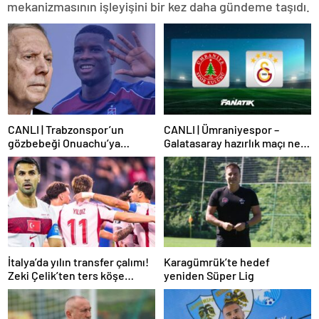
mekanizmasının işleyişini bir kez daha gündeme taşıdı.
CANLI | Trabzonspor’un
CANLI | Ümraniyespor –
gözbebeği Onuachu’ya
Galatasaray hazırlık maçı ne
Fenerbahçe’den teklif!
zaman, saat kaçta hangi
Transfer piyasasını
kanalda? Galatasaray maçı
darmaduman eden iddia
şifresiz mi?
İtalya’da yılın transfer çalımı!
Karagümrük’te hedef
Zeki Çelik’ten ters köşe…
yeniden Süper Lig