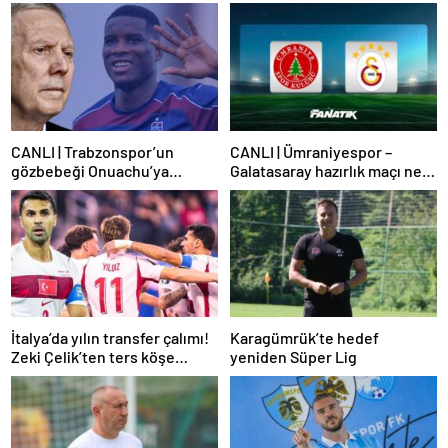
CANLI | Trabzonspor’un
CANLI | Ümraniyespor –
gözbebeği Onuachu’ya
Galatasaray hazırlık maçı ne
Fenerbahçe’den teklif!
zaman, saat kaçta hangi
Transfer piyasasını
kanalda? Galatasaray maçı
darmaduman eden iddia
şifresiz mi?
İtalya’da yılın transfer çalımı!
Karagümrük’te hedef
Zeki Çelik’ten ters köşe…
yeniden Süper Lig