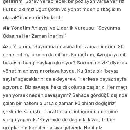
getiririm. Görev verebilecek bir pozisyon varsa veririz.
Futbol aklımız Oğuz Çetin ve yönetimden birkaç isim
olacak” ifadelerini kullandı.
## Yönetim Anlayışı ve Liderlik Vurgusu: “Soyunma
Odasına Her Zaman İnerim!”
Aziz Yıldırım, “Soyunma odasına her zaman inerim. 20
sene indim, idmana da gittim, konuştum. Avrupa’ya git
bakayım hangi başkan girmiyor? Sorumlu biziz” diyerek
yönetim anlayışını ortaya koydu. Kulüpte bir “beyaz
sayfa” açacaklarını da ekleyerek, “Herkese beyaz sayfa
açıyoruz. Biz savaşa, haksızlık olursa başlarız. Her maçı
yeniyorsak neden savaşayım? Sahada gördüğü dışında
çalan bir hakem olursa o zaman külahları değişiriz”
şeklinde konuştu. Taraftar bütünlüğünün önemine
vurgu yaparak, “Seyircide de dağınıklık var. Tribün
gruplarının hepsi bir araya gelecek. Hepimiz