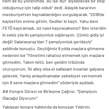
hem de bu yönetimde. Bu işe ‘dur’ diyebilecek bir ekip
olduğumuz için talip olduk” dedi. Adaylık kararının
mecburiyetten kaynaklandığını vurgulayarak, “2018’de
kaybettim evime gittim. Dediler ki kaçtı. Yahu beni
FETÖ kaçıramadı, siz nasıl kaçıracaksınız? Ben isterdim
ki sekiz yıla iki şampiyonluk sığdırayım. Çünkü gidiş iyi
değil! Galatasaray’dan 7 şampiyonluk gerideyiz”
şeklinde konuştu. Geçtiğimiz 8 yılda maçlara gitmeme
nedenini ise “Yönetimi rahatsız etmemek için maçlara
gitmedim. Takım kötü, ben geldim tribünde
oturuyorum. İki alkış olsa el sallasam insanlar galyana
gelecek. Yanlış anlaşılmamalar sebebiyet vermemek
için 8 sene maçlara gitmedim” sözleriyle açıkladı.
## Kongre Süreci ve Birleşme Çağrısı: “Şampiyon
Olacağız Diyorum!”
Yaklaşan kongre hakkında da konuşan Yıldırım,