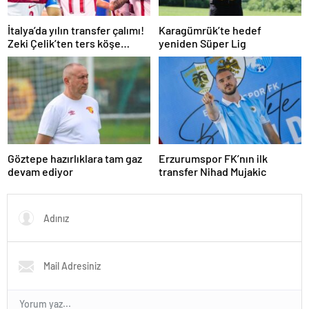
İtalya’da yılın transfer çalımı!
Karagümrük’te hedef
Zeki Çelik’ten ters köşe…
yeniden Süper Lig
Göztepe hazırlıklara tam gaz
Erzurumspor FK’nın ilk
devam ediyor
transfer Nihad Mujakic