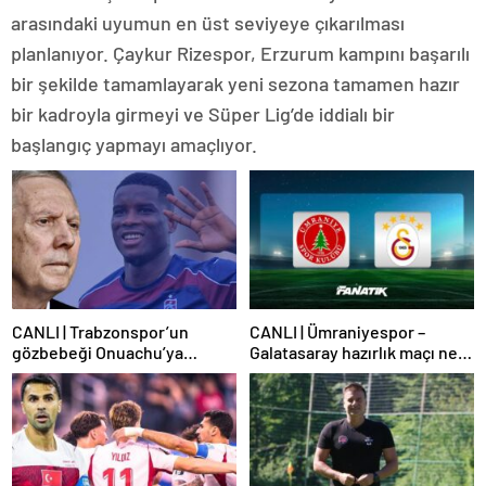
arasındaki uyumun en üst seviyeye çıkarılması
planlanıyor. Çaykur Rizespor, Erzurum kampını başarılı
bir şekilde tamamlayarak yeni sezona tamamen hazır
bir kadroyla girmeyi ve Süper Lig’de iddialı bir
başlangıç yapmayı amaçlıyor.
CANLI | Trabzonspor’un
CANLI | Ümraniyespor –
gözbebeği Onuachu’ya
Galatasaray hazırlık maçı ne
Fenerbahçe’den teklif!
zaman, saat kaçta hangi
Transfer piyasasını
kanalda? Galatasaray maçı
darmaduman eden iddia
şifresiz mi?