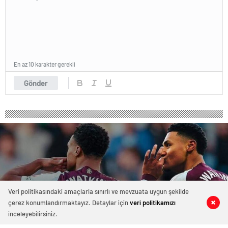
En az 10 karakter gerekli
Gönder
Veri politikasındaki amaçlarla sınırlı ve mevzuata uygun şekilde
çerez konumlandırmaktayız. Detaylar için
veri politikamızı
0
0
0
0
inceleyebilirsiniz.