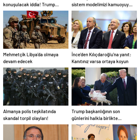
konuşulacak iddia! Trump
sistem modelimizi kamuoyuyla
İran’ı vurmaya hazırlanıyor
paylaşacağız
olabilir
Mehmetçik Libya’da olmaya
İnce’den Kılıçdaroğlu’na yanıt:
devam edecek
Kanıtınız varsa ortaya koyun
Almanya polis teşkilatında
Trump başkanlığının son
skandal torpil olayları!
günlerini halkla birlikte
geçiriyor