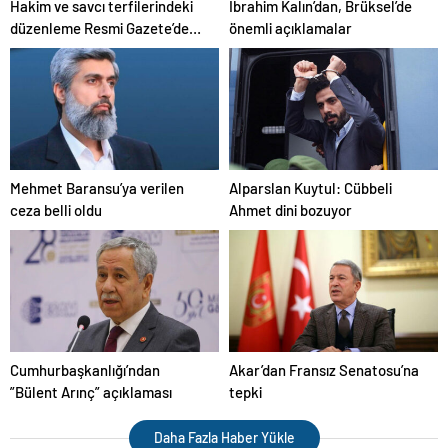
Hakim ve savcı terfilerindeki
İbrahim Kalın’dan, Brüksel’de
düzenleme Resmi Gazete’de
önemli açıklamalar
yayımlandı
Mehmet Baransu’ya verilen
Alparslan Kuytul: Cübbeli
ceza belli oldu
Ahmet dini bozuyor
Cumhurbaşkanlığı’ndan
Akar’dan Fransız Senatosu’na
”Bülent Arınç” açıklaması
tepki
Daha Fazla Haber Yükle