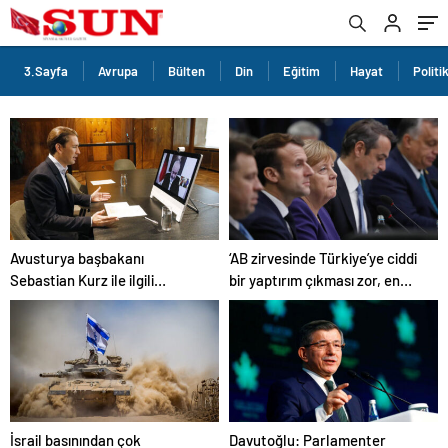
3.Sayfa
Avrupa
Bülten
Din
Eğitim
Hayat
Politi
Avusturya başbakanı
‘AB zirvesinde Türkiye’ye ciddi
Sebastian Kurz ile ilgili
bir yaptırım çıkması zor, en
bilinmeyenler
başta Gümrük Birliği engeli
var’
İsrail basınından çok
Davutoğlu: Parlamenter