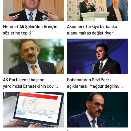
Mehmet Ali Şahin’den Arınç’ın
Akşener: Türkiye bir başka
sözlerine tepki
alana makas değiştiriyor
AK Parti genel başkan
Babacan’dan Gezi Parkı
yardımcısı Özhaseki’nin covid-
açıklaması: Mağdur değilim,
19 testi pozitif çıktı
şikayetçi de değilim