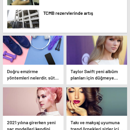
TCMB rezervlerinde artış
Doğru emzirme
Taylor Swift yeni albüm
yöntemleri nelerdir, sütün
planları için düğmeye
yettiği nasıl anlaşılır?
bastığını sosyal
medyadan duyurdu!
2021 yılına girerken yeni
Takı ve makyaj uyumuna
saç modelleri kendini
trend örnekleri sizler için