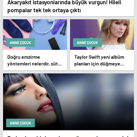
Akaryakıt istasyonlarında büyük vurgun! Hileli
pompalar tek tek ortaya çıktı
ANNE ÇOCUK
ANNE ÇOCUK
Doğru emzirme
Taylor Swift yeni albüm
yöntemleri nelerdir, sütün
planları için düğmeye
yettiği nasıl anlaşılır?
bastığını sosyal
medyadan duyurdu!
ANNE ÇOCUK