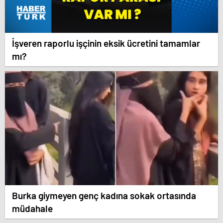
İşveren raporlu işçinin eksik ücretini tamamlar
mı?
Burka giymeyen genç kadına sokak ortasında
müdahale