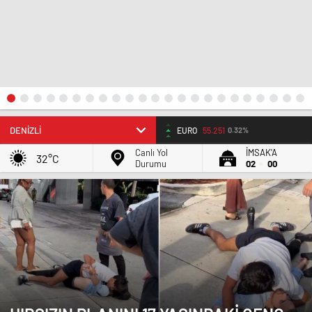
ALTIN
6.66
2,59%
Canlı Yol
İMSAK'A
32°C
Durumu
02
00