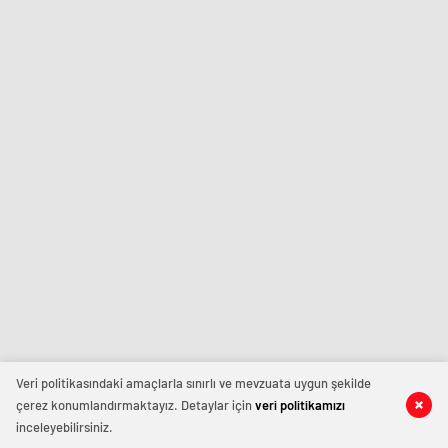
Veri politikasındaki amaçlarla sınırlı ve mevzuata uygun şekilde
çerez konumlandırmaktayız. Detaylar için
veri politikamızı
inceleyebilirsiniz.