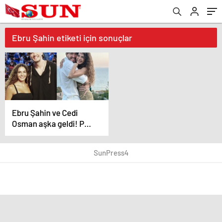
Ebru Şahin etiketi için sonuçlar
Ebru Şahin ve Cedi
Osman aşka geldi! Peş
peşe romantik
paylaşımlar
SunPress4