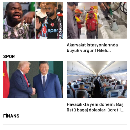
gönderilmesini onayladı
hastaları izledi
Akaryakıt istasyonlarında
büyük vurgun! Hileli
pompalar tek tek ortaya çıktı
SPOR
Havacılıkta yeni dönem: Baş
üstü bagaj dolapları ücretli
oluyor
FİNANS