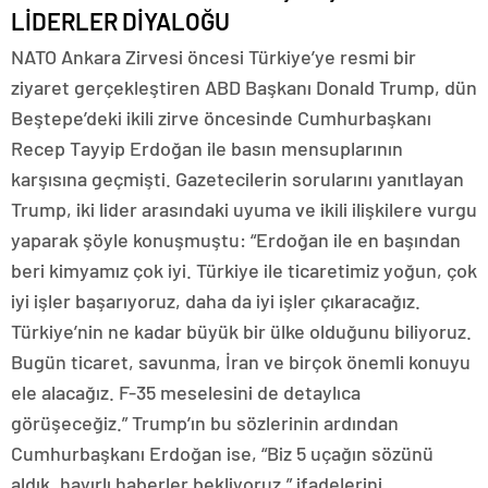
LİDERLER DİYALOĞU
NATO Ankara Zirvesi öncesi Türkiye’ye resmi bir
ziyaret gerçekleştiren ABD Başkanı Donald Trump, dün
Beştepe’deki ikili zirve öncesinde Cumhurbaşkanı
Recep Tayyip Erdoğan ile basın mensuplarının
karşısına geçmişti. Gazetecilerin sorularını yanıtlayan
Trump, iki lider arasındaki uyuma ve ikili ilişkilere vurgu
yaparak şöyle konuşmuştu: “Erdoğan ile en başından
beri kimyamız çok iyi. Türkiye ile ticaretimiz yoğun, çok
iyi işler başarıyoruz, daha da iyi işler çıkaracağız.
Türkiye’nin ne kadar büyük bir ülke olduğunu biliyoruz.
Bugün ticaret, savunma, İran ve birçok önemli konuyu
ele alacağız. F-35 meselesini de detaylıca
görüşeceğiz.” Trump’ın bu sözlerinin ardından
Cumhurbaşkanı Erdoğan ise, “Biz 5 uçağın sözünü
aldık, hayırlı haberler bekliyoruz,” ifadelerini