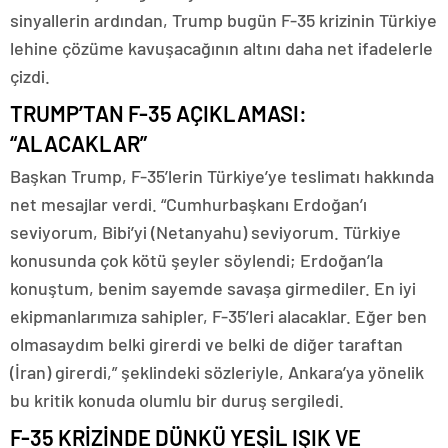
sinyallerin ardından, Trump bugün F-35 krizinin Türkiye
lehine çözüme kavuşacağının altını daha net ifadelerle
çizdi.
TRUMP’TAN F-35 AÇIKLAMASI:
“ALACAKLAR”
Başkan Trump, F-35’lerin Türkiye’ye teslimatı hakkında
net mesajlar verdi. “Cumhurbaşkanı Erdoğan’ı
seviyorum, Bibi’yi (Netanyahu) seviyorum. Türkiye
konusunda çok kötü şeyler söylendi; Erdoğan’la
konuştum, benim sayemde savaşa girmediler. En iyi
ekipmanlarımıza sahipler, F-35’leri alacaklar. Eğer ben
olmasaydım belki girerdi ve belki de diğer taraftan
(İran) girerdi,” şeklindeki sözleriyle, Ankara’ya yönelik
bu kritik konuda olumlu bir duruş sergiledi.
F-35 KRİZİNDE DÜNKÜ YEŞİL IŞIK VE