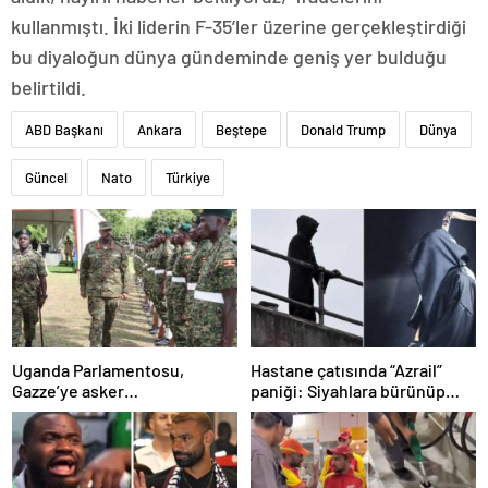
kullanmıştı. İki liderin F-35’ler üzerine gerçekleştirdiği
bu diyaloğun dünya gündeminde geniş yer bulduğu
belirtildi.
ABD Başkanı
Ankara
Beştepe
Donald Trump
Dünya
Güncel
Nato
Türkiye
Uganda Parlamentosu,
Hastane çatısında “Azrail”
Gazze’ye asker
paniği: Siyahlara bürünüp
gönderilmesini onayladı
hastaları izledi