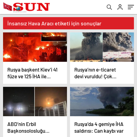
İnsansız Hava Aracı etiketi için sonuçlar
Rusya başkent Kiev’i 41
Rusya’nın e-ticaret
füze ve 125 İHA ile
devi vuruldu! Çok
vurdu
sayıda ölü var, büyük
yangın çıktı
ABD’nin Erbil
Rusya’da 4 gemiye İHA
Başkonsolosluğu
saldırısı: Can kaybı var