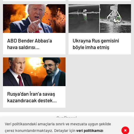
yakınlarında 6 İHA
düşürüldü
ABD Bender Abbas’a
Ukrayna Rus gemisini
hava saldırısı
böyle imha etmiş
düzenledi, İran’dan jet
misilleme geldi
Rusya’dan İran’a savaş
kazandıracak destek!
İHA taktikleri vermişler
SunPress4
Veri politikasındaki amaçlarla sınırlı ve mevzuata uygun şekilde
çerez konumlandırmaktayız. Detaylar için
veri politikamızı