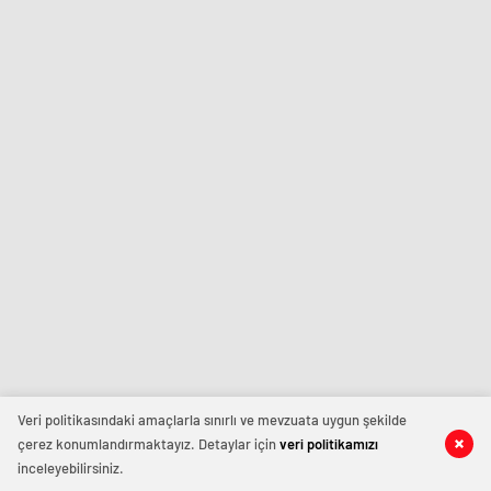
Veri politikasındaki amaçlarla sınırlı ve mevzuata uygun şekilde
çerez konumlandırmaktayız. Detaylar için
veri politikamızı
inceleyebilirsiniz.