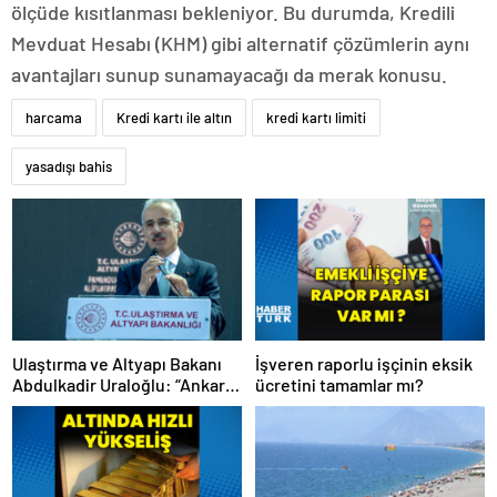
ölçüde kısıtlanması bekleniyor. Bu durumda, Kredili
Mevduat Hesabı (KHM) gibi alternatif çözümlerin aynı
avantajları sunup sunamayacağı da merak konusu.
harcama
Kredi kartı ile altın
kredi kartı limiti
yasadışı bahis
Ulaştırma ve Altyapı Bakanı
İşveren raporlu işçinin eksik
Abdulkadir Uraloğlu: “Ankara
ücretini tamamlar mı?
Kayseri arası seyahat
süresini 7 saatten 1 saat 45
dakikaya düşüreceğiz