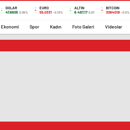
DOLAR
EURO
ALTIN
BITCOIN
47,6605
55,0331
6.497,17
3064018
0.05%
-0.13%
0,07
-0.5%
Ekonomi
Spor
Kadın
Foto Galeri
Videolar