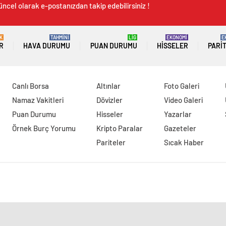
üncel olarak e-postanızdan takip edebilirsiniz !
K
TAHMİNİ
LİG
EKONOMİ
E
R
HAVA DURUMU
PUAN DURUMU
HISSELER
PARI
Canlı Borsa
Altınlar
Foto Galeri
Namaz Vakitleri
Dövizler
Video Galeri
Puan Durumu
Hisseler
Yazarlar
Örnek Burç Yorumu
Kripto Paralar
Gazeteler
Pariteler
Sıcak Haber