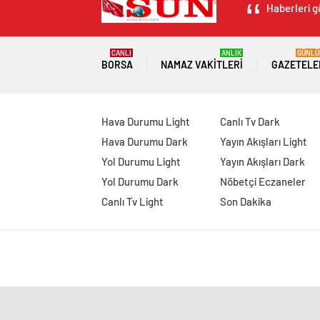
Haberleri g
CANLI
ANLIK
GÜNLÜ
BORSA
NAMAZ VAKITLERI
GAZETELE
Hava Durumu Light
Canlı Tv Dark
Hava Durumu Dark
Yayın Akışları Light
Yol Durumu Light
Yayın Akışları Dark
Yol Durumu Dark
Nöbetçi Eczaneler
Canlı Tv Light
Son Dakika