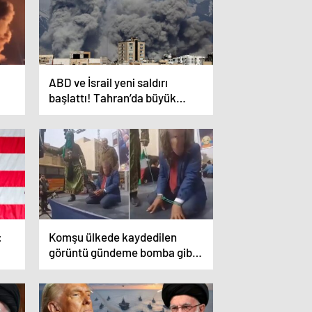
ABD ve İsrail yeni saldırı
başlattı! Tahran’da büyük
patlama
:
Komşu ülkede kaydedilen
görüntü gündeme bomba gibi
düştü