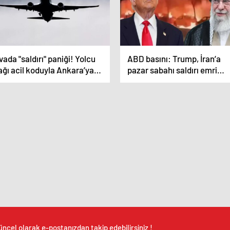
ada "saldırı" paniği! Yolcu
ABD basını: Trump, İran’a
ğı acil koduyla Ankara’ya
pazar sabahı saldırı emri
i
verebilir
üncel olarak e-postanızdan takip edebilirsiniz !