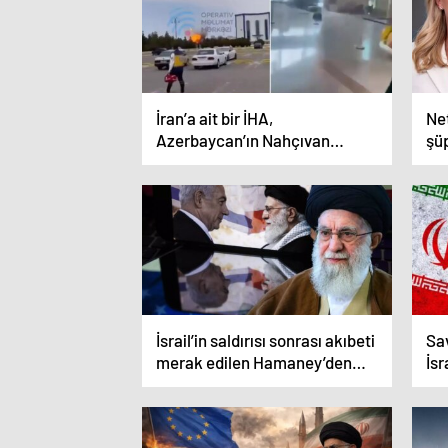
İran’a ait bir İHA,
Ne
Azerbaycan’ın Nahçıvan
şü
bölgesine düştü
so
İsrail’in saldırısı sonrası akıbeti
Sav
merak edilen Hamaney’den
İsr
haber var