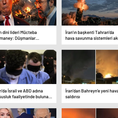
n dini lideri Mücteba
İran’ın başkenti Tahran’da
maney: Düşmanlar
hava savunma sistemleri ak
onomik alanda da yenilgiye
hale getirildi
atılmalıdır
n’da İsrail ve ABD adına
İran’dan Bahreyn’e yeni hav
susluk faaliyetinde bulunan
saldırısı
 kişi tutuklandı