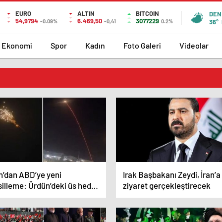
EURO
ALTIN
BITCOIN
DEN
54,9794
6.469,50
3077229
-0.09%
-0,41
0.2%
36°
Ekonomi
Spor
Kadın
Foto Galeri
Videolar
n’dan ABD’ye yeni
Irak Başbakanı Zeydi, İran’a
silleme: Ürdün’deki üs hedef
ziyaret gerçekleştirecek
ndı, Erbil’de İHA alarmı