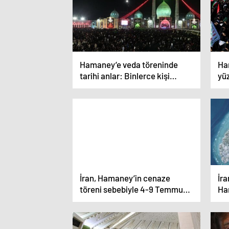
Hamaney’e veda töreninde
Ha
tarihi anlar: Binlerce kişi
yüz
sabah namazını bekliyor
bay
me
İran, Hamaney’in cenaze
İra
töreni sebebiyle 4-9 Temmuz
Ha
tarihleri arasında uçuş
ihr
kısıtlamasına gidecek