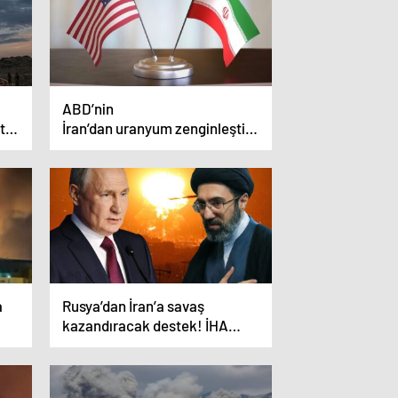
ABD’nin
tif
İran’dan uranyum zenginleştirmeyi
20 yıl dondurmasını istediği
iddia edildi
a
Rusya’dan İran’a savaş
kazandıracak destek! İHA
taktikleri vermişler