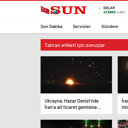
DOLAR
47,5993
0.06%
Son Dakika
Servisler
Gündem
Tahran etiketi için sonuçlar
Ukrayna, Hazar Denizi’nde
İra
İran’a ait ticaret gemisine
mi
saldırı düzenledi
alı