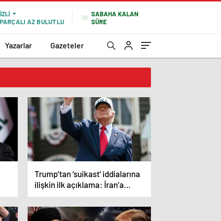
SABAHA KALAN
IZLI
SÜRE
PARÇALI AZ BULUTLU
Yazarlar
Gazeteler
Trump’tan ‘suikast’ iddialarına
ilişkin ilk açıklama: İran’a
yönelik gizli talimatını paylaştı