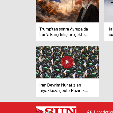
Trump’tan sonra Avrupa da
Hav
İran’a karşı kılıçları çekti:
uça
Hazırız
ind
İran Devrim Muhafızları
teyakkuza geçti: Hazırlık
seviyemiz en üst düzeyde
Haberleri g