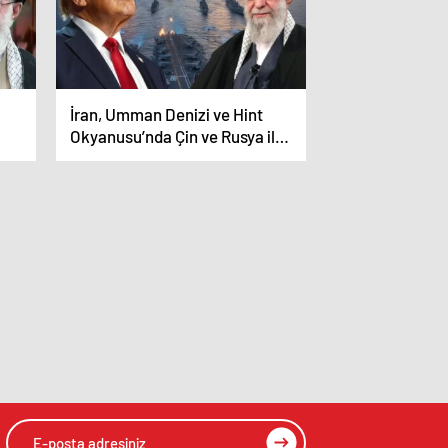
İran, Umman Denizi ve Hint
Okyanusu’nda Çin ve Rusya ile
askeri tatbikat yapacak