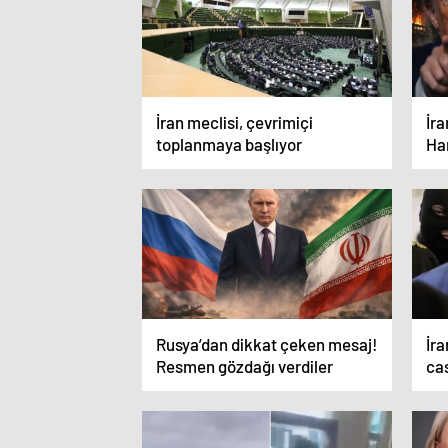
İran meclisi, çevrimiçi
İra
toplanmaya başlıyor
Ha
ek
uğr
Rusya’dan dikkat çeken mesaj!
İra
Resmen gözdağı verdiler
ca
500