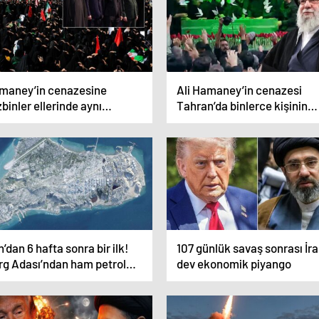
maney’in cenazesine
Ali Hamaney’in cenazesi
binler ellerinde aynı
Tahran’da binlerce kişinin
rakla geldi! Trump’tan da
önünde
saj var
n’dan 6 hafta sonra bir ilk!
107 günlük savaş sonrası İra
rg Adası’ndan ham petrol
dev ekonomik piyango
acatı başladı