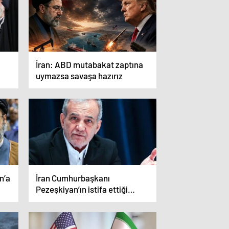
İran: ABD mutabakat zaptına
uymazsa savaşa hazırız
n’a
İran Cumhurbaşkanı
Pezeşkiyan’ın istifa ettiği
iddiası ülkeyi karıştırdı