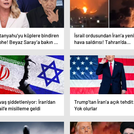
tanyahu’yu küplere bindiren
İsrail ordusundan İran’a yeni
phe! Beyaz Saray’a bakın ne
hava saldırısı! Tahran’da
rmuş
patlamalar yaşanıyor
aş şiddetleniyor: İran’dan
Trump’tan İran’a açık tehdit
ail’e misilleme geldi
Yok olurlar