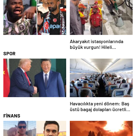
Akaryakıt istasyonlarında
büyük vurgun! Hileli
pompalar tek tek ortaya çıktı
SPOR
Havacılıkta yeni dönem: Baş
üstü bagaj dolapları ücretli
oluyor
FİNANS