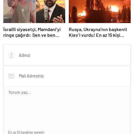
İsrailli siyasetçi, Mamdani’yi
Rusya, Ukrayna’nın başkenti
ringe çağırdı: Sen ve ben
Kiev’i vurdu! En az 15 kişi
bebeğim, yüz yüze
hayatını kaybetti
En az 10 karakter gerekli