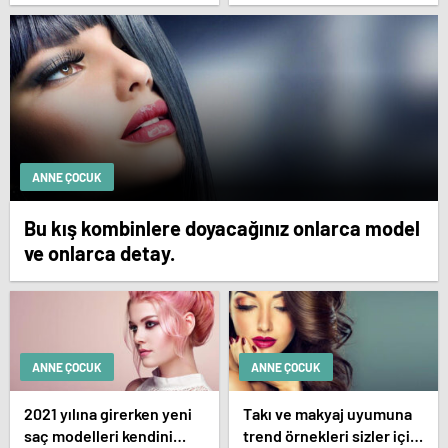
yettiği nasıl anlaşılır?
bastığını sosyal
medyadan duyurdu!
ANNE ÇOCUK
Bu kış kombinlere doyacağınız onlarca model
ve onlarca detay.
ANNE ÇOCUK
ANNE ÇOCUK
2021 yılına girerken yeni
Takı ve makyaj uyumuna
saç modelleri kendini
trend örnekleri sizler için