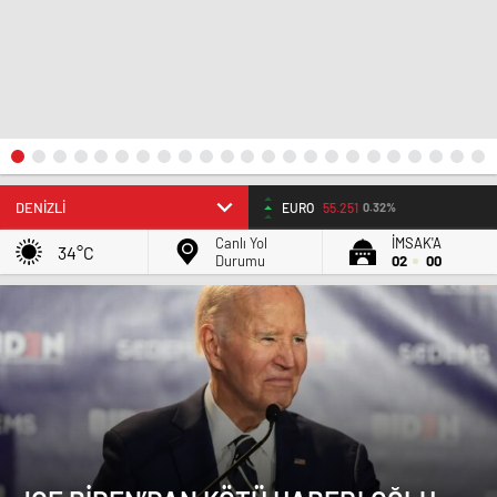
ALTIN
6.66
2,59%
Canlı Yol
İMSAK'A
34°C
Durumu
02
00