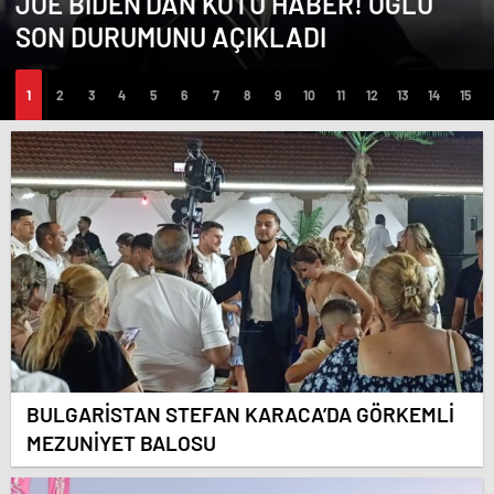
JOE BIDEN’DAN KÖTÜ HABER! OĞLU
SON DURUMUNU AÇIKLADI
BULGARİSTAN STEFAN KARACA’DA GÖRKEMLİ
MEZUNİYET BALOSU