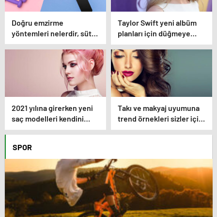
Doğru emzirme
Taylor Swift yeni albüm
yöntemleri nelerdir, sütün
planları için düğmeye
yettiği nasıl anlaşılır?
bastığını sosyal
medyadan duyurdu!
2021 yılına girerken yeni
Takı ve makyaj uyumuna
saç modelleri kendini
trend örnekleri sizler için
göstermeye başladı.
derledik.
SPOR