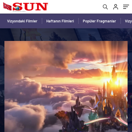
Vizyondaki Filmler
Haftanın Filmleri
Popüler Fragmanlar
Viz