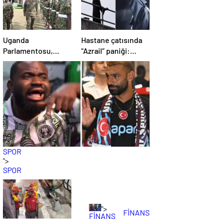
Uganda
Hastane çatısında
Parlamentosu,
“Azrail” paniği:
Gazze’ye asker
Siyahlara bürünüp
gönderilmesini
hastaları izledi
onayladı
SPOR
">
SPOR
">
FİNANS
FİNANS