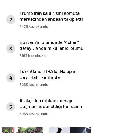
Trump İran saldırısını komuta
merkezinden anbean takip etti
2
6425 kez okundu
Epstein’ın ölümünde "4chan"
detayı: Anonim kullanıcı ölümü
3
yarım saat önce duyurmuş
6163 kez okundu
Türk Akıncı TİHA’lar Halep’in
Deyr Hafir kentinde
4
6065 kez okundu
Arakçi’den intikam mesajı:
Düşman hedef aldığı her canın
5
bedelini ödeyecek
6035 kez okundu