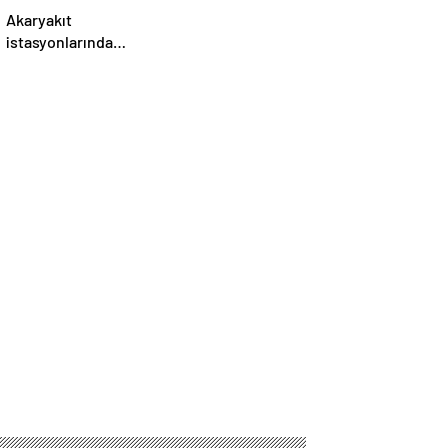
Akaryakıt
istasyonlarında
büyük vurgun! Hileli
pompalar tek tek
ortaya çıktı