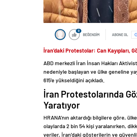
0
BEĞENDİM
ABONE OL
İran’daki Protestolar: Can Kayıpları, G
ABD merkezli İran İnsan Hakları Aktivist
nedeniyle başlayan ve ülke geneline yay
615’e yükseldiğini açıkladı.
İran Protestolarında Göz
Yaratıyor
HRANA’nın aktardığı bilgilere göre, ülk
olaylarda 2 bin 54 kişi yaralanırken, dikk
veriler, İran’daki gösterilerin ve güve