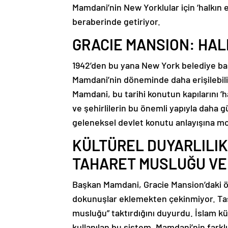
Mamdani’nin New Yorklular için ‘halkın ev
beraberinde getiriyor.
GRACIE MANSION: HAL
1942’den bu yana New York belediye baş
Mamdani’nin döneminde daha erişilebilir
Mamdani, bu tarihi konutun kapılarını ‘h
ve şehirlilerin bu önemli yapıyla daha 
geleneksel devlet konutu anlayışına mo
KÜLTÜREL DUYARLILIK
TAHARET MUSLUĞU VE 
Başkan Mamdani, Gracie Mansion’daki öz
dokunuşlar eklemekten çekinmiyor. Taş
musluğu” taktırdığını duyurdu. İslam kü
kullanılan bu sistem, Mamdani’nin farklı 