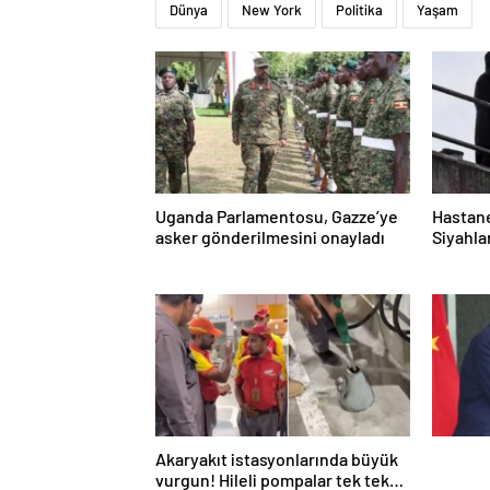
Dünya
New York
Politika
Yaşam
Uganda Parlamentosu, Gazze’ye
Hastane
asker gönderilmesini onayladı
Siyahla
Akaryakıt istasyonlarında büyük
vurgun! Hileli pompalar tek tek