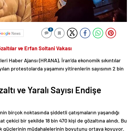
0
News
özaltılar ve Erfan Soltani Vakası
leri Haber Ajansı (HRANA), İran’da ekonomik sıkıntılar
ılan protestolarda yaşamını yitirenlerin sayısının 2 bin
altı ve Yaralı Sayısı Endişe
enin birçok noktasında şiddetli çatışmaların yaşandığı
at çekici bir şekilde 18 bin 470 kişi de gözaltına alındı. Bu
nlik güçlerinin müdahalelerinin boyutunu ortaya koyuyor.