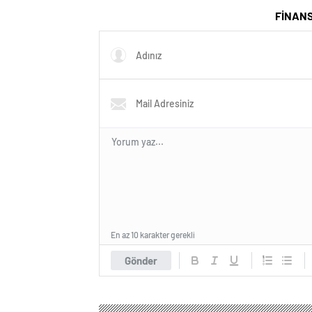
ortaya çıktı
FİNAN
En az 10 karakter gerekli
Gönder