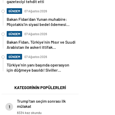
gazeteciyi tehdit etti
GÜNDEM
07 Ağustos 2026
Bakan Fidan’dan Yunan muhabire:
Miçotakis’in siyasi bedel ödemesi
gerekiyor
GÜNDEM
07 Ağustos 2026
Bakan Fidan, Türkiye’nin Mısır ve Suudi
Arabistan ile askeri ittifak
görüşmesini doğruladı
GÜNDEM
07 Ağustos 2026
Türkiye’nin yanı başında operasyon
için düğmeye basıldı! Siviller
bölgeden boşaltılıyor
KATEGORİNİN POPÜLERLERİ
Trump’tan seçim sonrası ilk
mülakat
1
8334 kez okundu