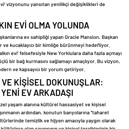
i’ vizyonunu yansıtan yenilikçi değişiklikleri de
KIN EVİ OLMA YOLUNDA
kanlarına ev sahipliği yapan Gracie Mansion, Başkan
 ve kucaklayıcı bir kimliğe bürünmeyi hedefliyor.
alkın evi’ felsefesiyle New Yorklulara daha fazla açmayı
güçlü bir bağ kurmasını sağlamayı amaçlıyor. Bu vizyon,
dern ve kapsayıcı bir yorum getiriyor.
 VE KİŞİSEL DOKUNUŞLAR:
YENİ EV ARKADAŞI
el yaşam alanına kültürel hassasiyet ve kişisel
ınmanın ardından, konutun banyolarına “taharet
ltürlerinde temizlik ve hijyen amacıyla yaygın olarak
kültürlere olan saygısının ve kişisel tercihlerinin bir