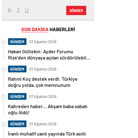
GÖNDER
SON DAKİKA
HABERLERİ
GÜNDEM
07 Ağustos 2026
Hakan Gültekin: Ayder Forumu
Rize’den dünyaya açılan sürdürülebilir
bir platform
GÜNDEM
07 Ağustos 2026
Rahmi Koç destek verdi: Türkiye
doğru yolda, çok memnunum
GÜNDEM
07 Ağustos 2026
Kahreden haber… Akşam baba sabah
oğlu öldü!
GÜNDEM
07 Ağustos 2026
İranlı muhalif canlı yayında Türk asıllı