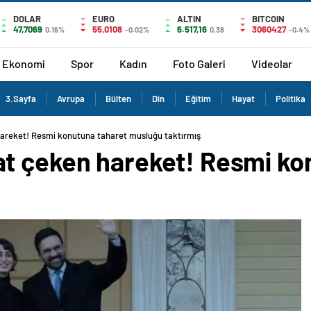
DOLAR
EURO
ALTIN
BITCOIN
47,7069
55,0108
6.517,16
3060427
0.16%
-0.02%
0,38
-0.4%
Ekonomi
Spor
Kadın
Foto Galeri
Videolar
3.Sayfa
Avrupa
Bülten
Din
Eğitim
Hayat
Politika
areket! Resmi konutuna taharet musluğu taktırmış
t çeken hareket! Resmi ko