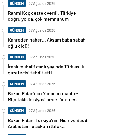
GÜNDEM
07 Ağustos 2026
Rahmi Koç destek verdi: Türkiye
doğru yolda, çok memnunum
GÜNDEM
07 Ağustos 2026
Kahreden haber… Akşam baba sabah
oğlu öldü!
GÜNDEM
07 Ağustos 2026
İranlı muhalif canlı yayında Türk asıllı
gazeteciyi tehdit etti
GÜNDEM
07 Ağustos 2026
Bakan Fidan’dan Yunan muhabire:
Miçotakis’in siyasi bedel ödemesi
gerekiyor
GÜNDEM
07 Ağustos 2026
Bakan Fidan, Türkiye’nin Mısır ve Suudi
Arabistan ile askeri ittifak
görüşmesini doğruladı