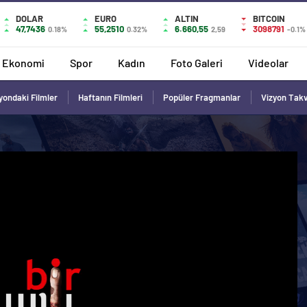
DOLAR
EURO
ALTIN
BITCOIN
47,7436
55,2510
6.660,55
3098791
0.18%
0.32%
2,59
-0.1%
Ekonomi
Spor
Kadın
Foto Galeri
Videolar
yondaki Filmler
Haftanın Filmleri
Popüler Fragmanlar
Vizyon Tak