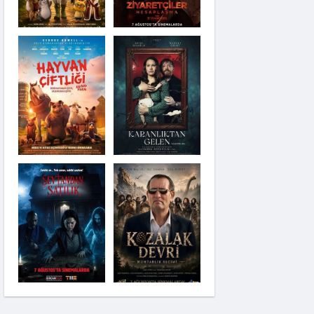
Karanlıktan Gelen
Şeytandan Satılık
Kozalak Devri
Moana