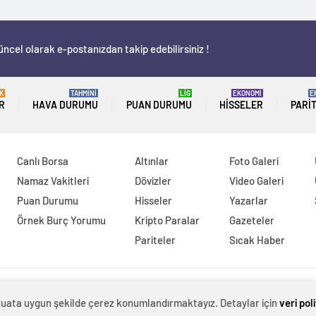
üncel olarak e-postanızdan takip edebilirsiniz !
K
TAHMİNİ
LİG
EKONOMİ
E
R
HAVA DURUMU
PUAN DURUMU
HISSELER
PARI
Canlı Borsa
Altınlar
Foto Galeri
Namaz Vakitleri
Dövizler
Video Galeri
Puan Durumu
Hisseler
Yazarlar
Örnek Burç Yorumu
Kripto Paralar
Gazeteler
Pariteler
Sıcak Haber
evzuata uygun şekilde çerez konumlandırmaktayız. Detaylar için
veri pol