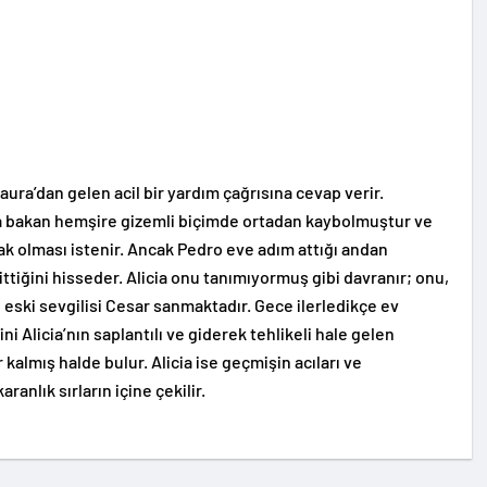
Laura’dan gelen acil bir yardım çağrısına cevap verir.
ya bakan hemşire gizemli biçimde ortadan kaybolmuştur ve
ak olması istenir. Ancak Pedro eve adım attığı andan
gittiğini hisseder. Alicia onu tanımıyormuş gibi davranır; onu,
ğı eski sevgilisi Cesar sanmaktadır. Gece ilerledikçe ev
i Alicia’nın saplantılı ve giderek tehlikeli hale gelen
 kalmış halde bulur. Alicia ise geçmişin acıları ve
anlık sırların içine çekilir.