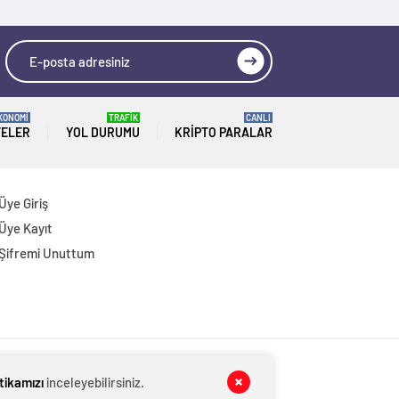
KONOMİ
TRAFİK
CANLI
TELER
YOL DURUMU
KRIPTO PARALAR
Üye Giriş
Üye Kayıt
Şifremi Unuttum
itikamızı
inceleyebilirsiniz.