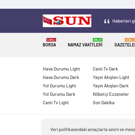
Haberleri g
CANLI
ANLIK
GÜNLÜ
BORSA
NAMAZ VAKITLERI
GAZETELE
Hava Durumu Light
Canlı Tv Dark
Hava Durumu Dark
Yayın Akışları Light
Yol Durumu Light
Yayın Akışları Dark
Yol Durumu Dark
Nöbetçi Eczaneler
Canlı Tv Light
Son Dakika
Veri politikasındaki amaçlarla sınırlı ve m