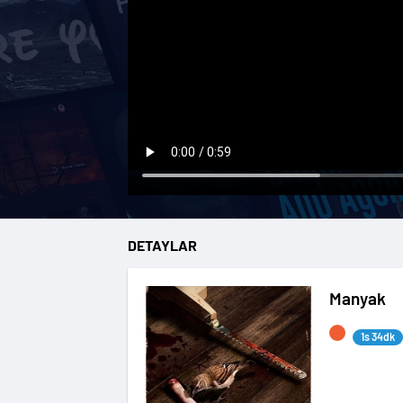
DETAYLAR
Manyak
1s 34dk