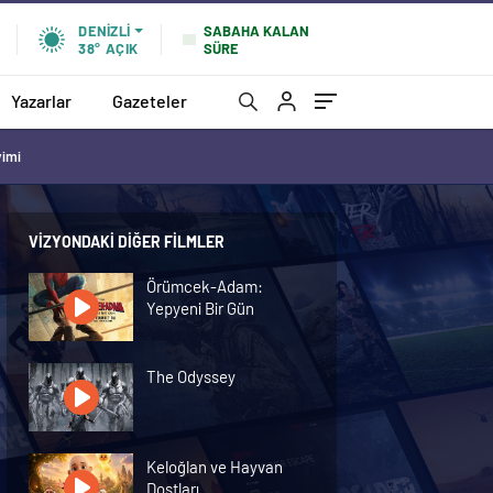
SABAHA KALAN
DENIZLI
SÜRE
38°
AÇIK
Yazarlar
Gazeteler
vimi
VIZYONDAKI DIĞER FILMLER
Örümcek-Adam:
Yepyeni Bir Gün
The Odyssey
Keloğlan ve Hayvan
Dostları