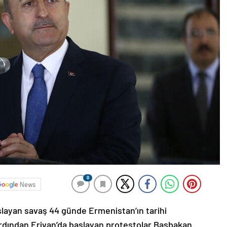
0
News
şlayan savaş 44 günde Ermenistan’ın tarihi
ardından Erivan’da başlayan protestolar Başbakan