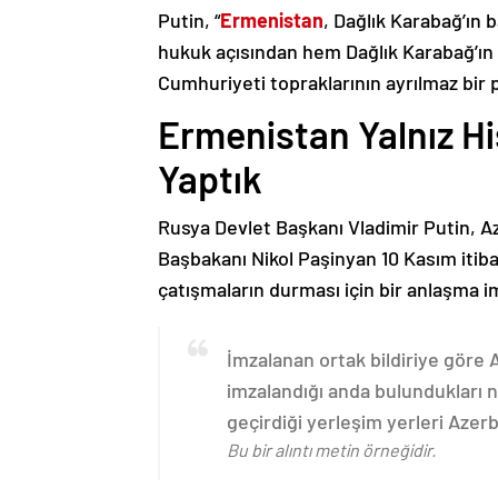
Putin, “
Ermenistan
, Dağlık Karabağ’ın 
hukuk açısından hem Dağlık Karabağ’ı
Cumhuriyeti topraklarının ayrılmaz bir 
Ermenistan Yalnız H
Yaptık
Rusya Devlet Başkanı Vladimir Putin, 
Başbakanı Nikol Paşinyan 10 Kasım itib
çatışmaların durması için bir anlaşma i
İmzalanan ortak bildiriye göre
imzalandığı anda bulundukları n
geçirdiği yerleşim yerleri Aze
Bu bir alıntı metin örneğidir.