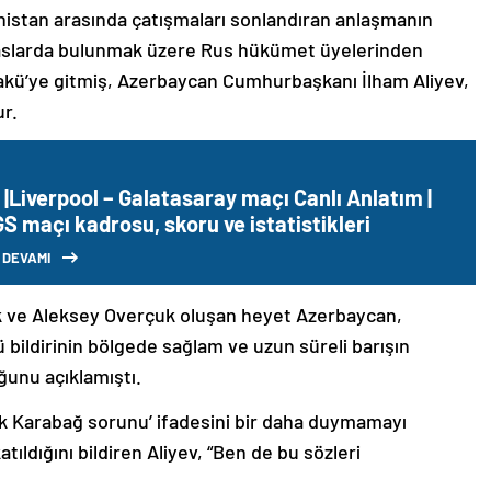
nistan arasında çatışmaları sonlandıran anlaşmanın
emaslarda bulunmak üzere Rus hükümet üyelerinden
akü’ye gitmiş, Azerbaycan Cumhurbaşkanı İlham Aliyev,
ur.
|Liverpool – Galatasaray maçı Canlı Anlatım |
GS maçı kadrosu, skoru ve istatistikleri
 DEVAMI
k ve Aleksey Overçuk oluşan heyet Azerbaycan,
 bildirinin bölgede sağlam ve uzun süreli barışın
ğunu açıklamıştı.
lık Karabağ sorunu’ ifadesini bir daha duymamayı
ıldığını bildiren Aliyev, “Ben de bu sözleri