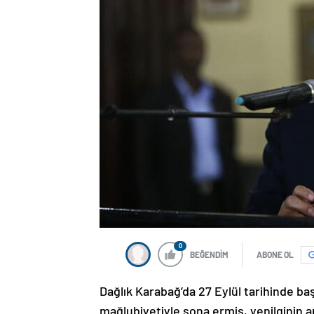
0
BEĞENDİM
ABONE OL
Dağlık Karabağ’da 27 Eylül tarihinde ba
mağlubiyetiyle sona ermiş, yenilginin 