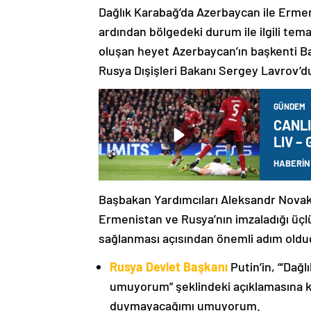
Dağlık Karabağ’da Azerbaycan ile Erme
ardından bölgedeki durum ile ilgili t
oluşan heyet Azerbaycan’ın başkenti B
Rusya Dışişleri Bakanı Sergey Lavrov’d
GÜNDEM
CANLI 
LIV – 
HABERİN
Başbakan Yardımcıları Aleksandr Nova
Ermenistan ve Rusya’nın imzaladığı üçlü
sağlanması açısından önemli adım oldu
Rusya Devlet Başkanı
Putin’in, “‘Dağ
umuyorum” şeklindeki açıklamasına kat
duymayacağımı umuyorum.