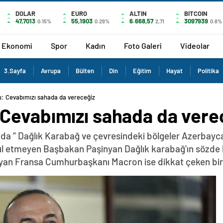
DOLAR
EURO
ALTIN
BITCOIN
47,7013
55,1903
6.668,57
3097939
0.15%
0.29%
2,71
0.8%
Ekonomi
Spor
Kadın
Foto Galeri
Videolar
3.Sayfa
Avrupa
Bülten
Din
Eğitim
Hayat
Politika
: Cevabımızı sahada da vereceğiz
Cevabımızı sahada da vere
da “ Dağlık Karabağ ve çevresindeki bölgeler Azerbayca
abul etmeyen Başbakan Paşinyan Dağlık karabağ'ın sözde 
yan Fransa Cumhurbaşkanı Macron ise dikkat çeken bir z