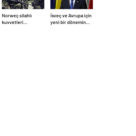
Norweç silahlı
İsveç ve Avrupa için
kuvvetleri
yeni bir dönemin
kadınlardan oluşan
başlangıcı olacak
özel kuvvetler
kararlar.
eğitimlerini
başlattı.