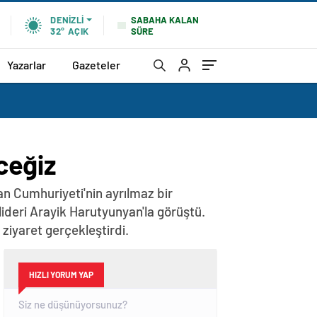
SABAHA KALAN
DENIZLI
SÜRE
32°
AÇIK
Yazarlar
Gazeteler
ceğiz
n Cumhuriyeti'nin ayrılmaz bir
lideri Arayik Harutyunyan'la görüştü.
iyaret gerçekleştirdi.
HIZLI YORUM YAP