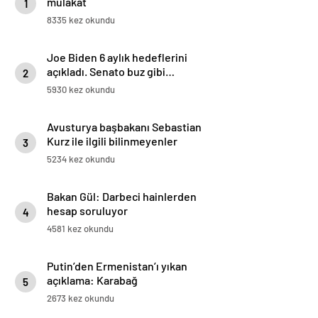
mülakat
1
8335 kez okundu
Joe Biden 6 aylık hedeflerini
açıkladı. Senato buz gibi…
2
5930 kez okundu
Avusturya başbakanı Sebastian
Kurz ile ilgili bilinmeyenler
3
5234 kez okundu
Bakan Gül: Darbeci hainlerden
hesap soruluyor
4
4581 kez okundu
Putin’den Ermenistan’ı yıkan
açıklama: Karabağ
5
Azerbaycan’ın ayrılmaz bir
2673 kez okundu
parçasıdır!