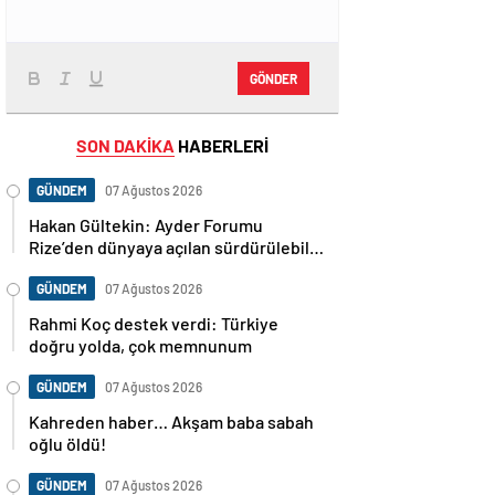
GÖNDER
SON DAKİKA
HABERLERİ
GÜNDEM
07 Ağustos 2026
Hakan Gültekin: Ayder Forumu
Rize’den dünyaya açılan sürdürülebilir
bir platform
GÜNDEM
07 Ağustos 2026
Rahmi Koç destek verdi: Türkiye
doğru yolda, çok memnunum
GÜNDEM
07 Ağustos 2026
Kahreden haber… Akşam baba sabah
oğlu öldü!
GÜNDEM
07 Ağustos 2026