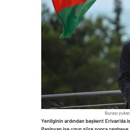
Burası yukarı
Yenilginin ardından başkent Erivan’da i
Paşinyan ise uzun süre sonra cepheye s