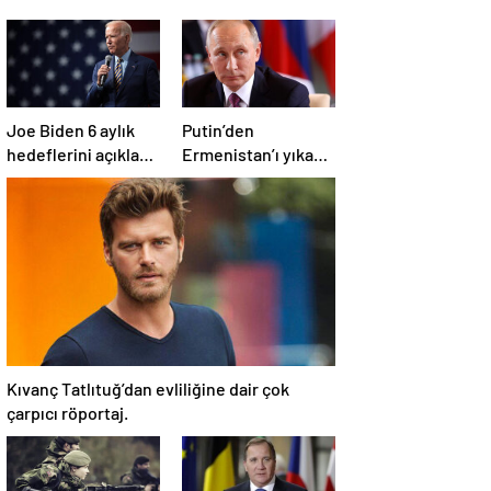
Joe Biden 6 aylık
Putin’den
hedeflerini açıkladı.
Ermenistan’ı yıkan
Senato buz gibi…
açıklama: Karabağ
Azerbaycan’ın
ayrılmaz bir
parçasıdır!
Kıvanç Tatlıtuğ’dan evliliğine dair çok
çarpıcı röportaj.