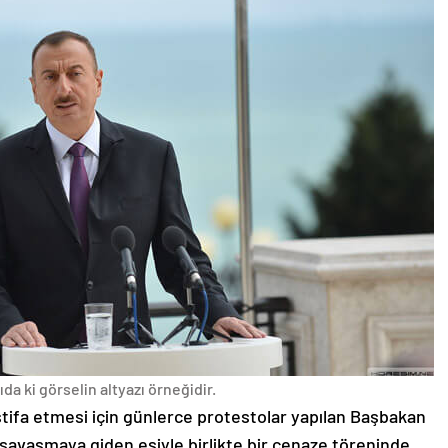
da ki görselin altyazı örneğidir.
stifa etmesi için günlerce protestolar yapılan Başbakan
avaşmaya giden eşiyle birlikte bir cenaze töreninde