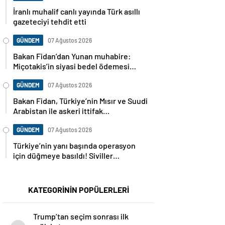
İranlı muhalif canlı yayında Türk asıllı
gazeteciyi tehdit etti
GÜNDEM
07 Ağustos 2026
Bakan Fidan’dan Yunan muhabire:
Miçotakis’in siyasi bedel ödemesi
gerekiyor
GÜNDEM
07 Ağustos 2026
Bakan Fidan, Türkiye’nin Mısır ve Suudi
Arabistan ile askeri ittifak
görüşmesini doğruladı
GÜNDEM
07 Ağustos 2026
Türkiye’nin yanı başında operasyon
için düğmeye basıldı! Siviller
bölgeden boşaltılıyor
KATEGORİNİN POPÜLERLERİ
Trump’tan seçim sonrası ilk