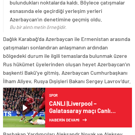
bulundukları noktalarda kaldı. Böylece çatışmalar
esnasında ele geçirdiği yerleşim yerleri
Azerbaycan’ın denetimine geçmiş oldu.
Bu bir alıntı metin örneğidir.
Dağlık Karabağ’da Azerbaycan ile Ermenistan arasında
çatışmaları sonlandıran anlaşmanın ardından
bölgedeki durum ile ilgili temaslarda bulunmak üzere
Rus hükümet üyelerinden oluşan heyet Azerbaycan’ın
başkenti Bakü’ye gitmiş, Azerbaycan Cumhurbaşkanı
İlham Aliyev, Rusya Dışişleri Bakanı Sergey Lavrov’dur.
SPOR
CANLI |Liverpool –
Galatasaray maçı Canlı
Anlatım | LIV – GS maçı
HABERİN DEVAMI
kadrosu, skoru ve
istatistikleri
Başbakan Yardımcıları Aleksandr Novak ve Aleksey