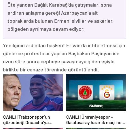
Öte yandan Dağlık Karabağ’da çatışmaları sona
erdiren anlaşma gereği Azerbaycan’a ait
topraklarda bulunan Ermeni siviller ve askerler,
bölgeden ayrılmaya devam ediyor.
Yenilginin ardından başkent Erivan’da istifa etmesi için
günlerce protestolar yapılan Başbakan Paşinyan ise
uzun süre sonra cepheye savaşmaya giden eşiyle
birlikte bir cenaze töreninde görüntülendi.
CANLI | Trabzonspor’un
CANLI | Ümraniyespor –
gözbebeği Onuachu’ya
Galatasaray hazırlık maçı ne
Fenerbahçe’den teklif!
zaman, saat kaçta hangi