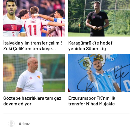
Transfer piyasasını
kanalda? Galatasaray maçı
darmaduman eden iddia
şifresiz mi?
İtalya’da yılın transfer çalımı!
Karagümrük’te hedef
Zeki Çelik’ten ters köşe…
yeniden Süper Lig
Göztepe hazırlıklara tam gaz
Erzurumspor FK’nın ilk
devam ediyor
transfer Nihad Mujakic