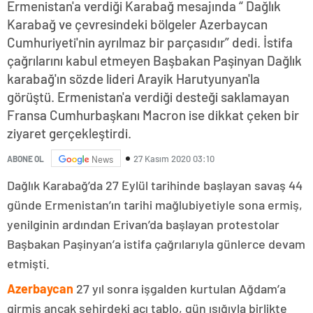
Ermenistan'a verdiği Karabağ mesajında “ Dağlık
Karabağ ve çevresindeki bölgeler Azerbaycan
Cumhuriyeti'nin ayrılmaz bir parçasıdır” dedi. İstifa
çağrılarını kabul etmeyen Başbakan Paşinyan Dağlık
karabağ'ın sözde lideri Arayik Harutyunyan'la
görüştü. Ermenistan'a verdiği desteği saklamayan
Fransa Cumhurbaşkanı Macron ise dikkat çeken bir
ziyaret gerçekleştirdi.
27 Kasım 2020 03:10
ABONE OL
News
Dağlık Karabağ’da 27 Eylül tarihinde başlayan savaş 44
günde Ermenistan’ın tarihi mağlubiyetiyle sona ermiş,
yenilginin ardından Erivan’da başlayan protestolar
Başbakan Paşinyan’a istifa çağrılarıyla günlerce devam
etmişti.
Azerbaycan
27 yıl sonra işgalden kurtulan Ağdam’a
girmiş ancak şehirdeki acı tablo, gün ışığıyla birlikte