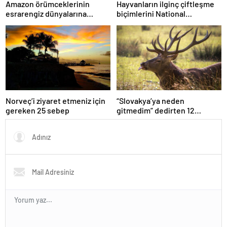
Amazon örümceklerinin
Hayvanların ilginç çiftleşme
esrarengiz dünyalarına
biçimlerini National
gitmeye hazır olun.
Geographic görüntüledi.
Norveç’i ziyaret etmeniz için
“Slovakya’ya neden
gereken 25 sebep
gitmedim” dedirten 12
fotoğraf