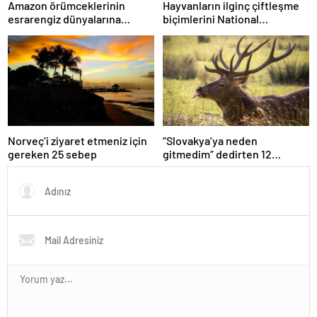
Amazon örümceklerinin
Hayvanların ilginç çiftleşme
esrarengiz dünyalarına
biçimlerini National
gitmeye hazır olun.
Geographic görüntüledi.
Norveç’i ziyaret etmeniz için
“Slovakya’ya neden
gereken 25 sebep
gitmedim” dedirten 12
fotoğraf