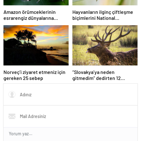
Amazon örümceklerinin
Hayvanların ilginç çiftleşme
esrarengiz dünyalarına
biçimlerini National
gitmeye hazır olun.
Geographic görüntüledi.
Norveç’i ziyaret etmeniz için
“Slovakya’ya neden
gereken 25 sebep
gitmedim” dedirten 12
fotoğraf