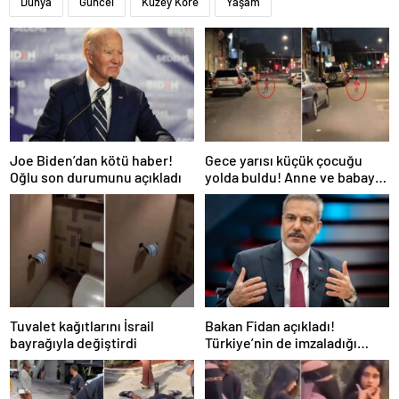
Dünya
Güncel
Kuzey Kore
Yaşam
Joe Biden’dan kötü haber!
Gece yarısı küçük çocuğu
Oğlu son durumunu açıkladı
yolda buldu! Anne ve babayla
ilgili isyan ettiren gerçek
Tuvalet kağıtlarını İsrail
Bakan Fidan açıkladı!
bayrağıyla değiştirdi
Türkiye’nin de imzaladığı
Mekke Anlaşması’nda “NATO”
detayı