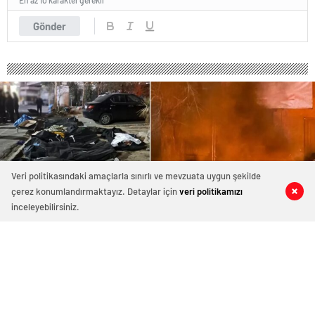
En az 10 karakter gerekli
Gönder
Veri politikasındaki amaçlarla sınırlı ve mevzuata uygun şekilde
çerez konumlandırmaktayız. Detaylar için
veri politikamızı
0
0
0
0
inceleyebilirsiniz.
İran’daki gösterilerde hayatını
kaybedenlerin sayısı 4 bin 902’ye