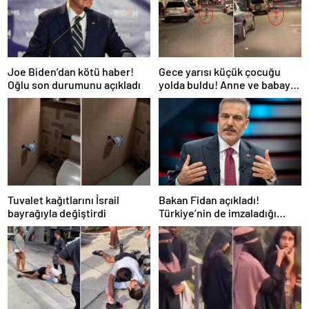
Joe Biden’dan kötü haber!
Gece yarısı küçük çocuğu
Oğlu son durumunu açıkladı
yolda buldu! Anne ve babayla
ilgili isyan ettiren gerçek
Tuvalet kağıtlarını İsrail
Bakan Fidan açıkladı!
bayrağıyla değiştirdi
Türkiye’nin de imzaladığı
Mekke Anlaşması’nda “NATO”
detayı