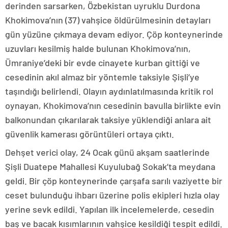
derinden sarsarken, Özbekistan uyruklu Durdona
Khokimova’nın (37) vahşice öldürülmesinin detayları
gün yüzüne çıkmaya devam ediyor. Çöp konteynerinde
uzuvları kesilmiş halde bulunan Khokimova’nın,
Ümraniye’deki bir evde cinayete kurban gittiği ve
cesedinin akıl almaz bir yöntemle taksiyle Şişli’ye
taşındığı belirlendi. Olayın aydınlatılmasında kritik rol
oynayan, Khokimova’nın cesedinin bavulla birlikte evin
balkonundan çıkarılarak taksiye yüklendiği anlara ait
güvenlik kamerası görüntüleri ortaya çıktı.
Dehşet verici olay, 24 Ocak günü akşam saatlerinde
Şişli Duatepe Mahallesi Kuyulubağ Sokak’ta meydana
geldi. Bir çöp konteynerinde çarşafa sarılı vaziyette bir
ceset bulunduğu ihbarı üzerine polis ekipleri hızla olay
yerine sevk edildi. Yapılan ilk incelemelerde, cesedin
baş ve bacak kısımlarının vahşice kesildiği tespit edildi.