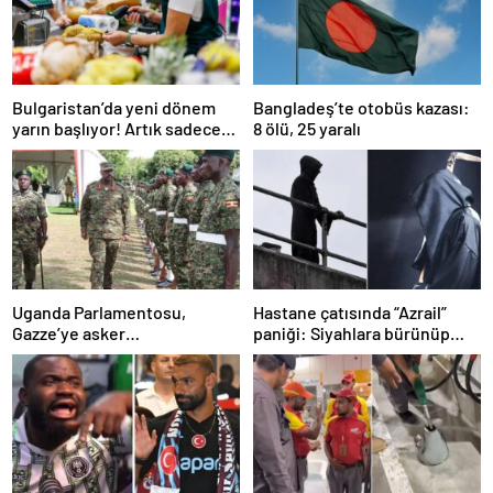
Bulgaristan’da yeni dönem
Bangladeş’te otobüs kazası:
yarın başlıyor! Artık sadece
8 ölü, 25 yaralı
Euro kullanılacak
Uganda Parlamentosu,
Hastane çatısında “Azrail”
Gazze’ye asker
paniği: Siyahlara bürünüp
gönderilmesini onayladı
hastaları izledi