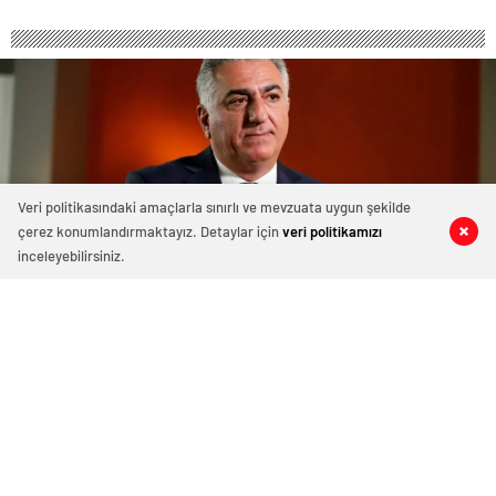
Veri politikasındaki amaçlarla sınırlı ve mevzuata uygun şekilde
çerez konumlandırmaktayız. Detaylar için
veri politikamızı
0
0
0
0
inceleyebilirsiniz.
Rıza Pehlevi rejim karşıtı hareket
başlatıyor! 4 maddelik yol haritası
sundu
5 Şubat 2026 12:00
ABONE OL
News