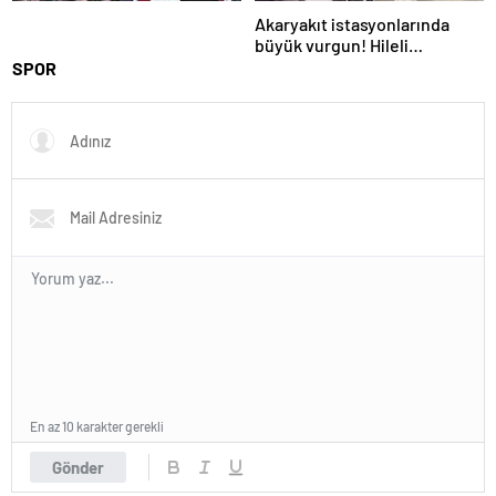
Akaryakıt istasyonlarında
büyük vurgun! Hileli
pompalar tek tek ortaya çıktı
SPOR
En az 10 karakter gerekli
Gönder