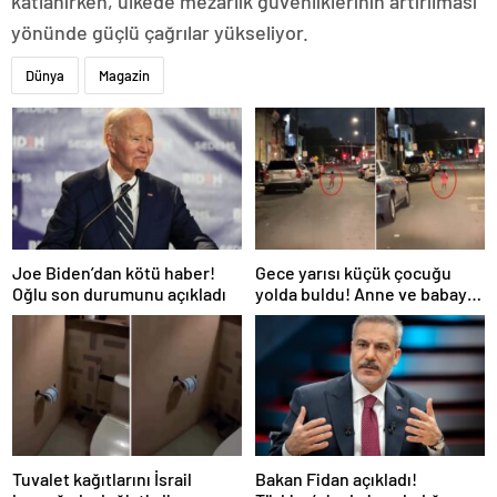
katlanırken, ülkede mezarlık güvenliklerinin artırılması
yönünde güçlü çağrılar yükseliyor.
Dünya
Magazin
Joe Biden’dan kötü haber!
Gece yarısı küçük çocuğu
Oğlu son durumunu açıkladı
yolda buldu! Anne ve babayla
ilgili isyan ettiren gerçek
Tuvalet kağıtlarını İsrail
Bakan Fidan açıkladı!