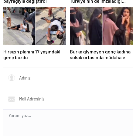
bayrağıyla değiştirdi
Türkiye’nin de imzaladığı
Mekke Anlaşması’nda “NATO”
detayı
Hırsızın planını 17 yaşındaki
Burka giymeyen genç kadına
genç bozdu
sokak ortasında müdahale