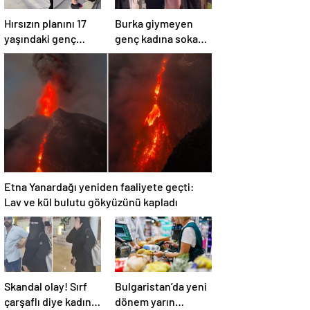
Hırsızın planını 17
Burka giymeyen
yaşındaki genç
genç kadına sokak
bozdu
ortasında müdahale
Etna Yanardağı yeniden faaliyete geçti:
Lav ve kül bulutu gökyüzünü kapladı
Skandal olay! Sırf
Bulgaristan’da yeni
çarşaflı diye kadını
dönem yarın