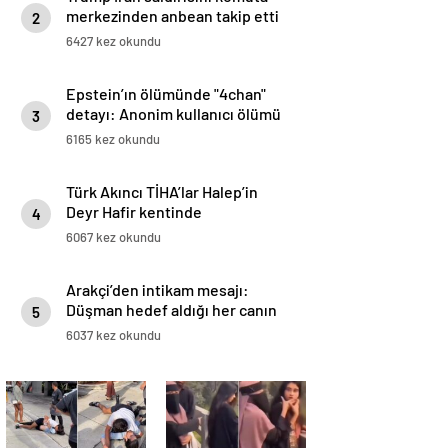
merkezinden anbean takip etti
2
6427 kez okundu
Epstein’ın ölümünde "4chan"
detayı: Anonim kullanıcı ölümü
3
yarım saat önce duyurmuş
6165 kez okundu
Türk Akıncı TİHA’lar Halep’in
Deyr Hafir kentinde
4
6067 kez okundu
Arakçi’den intikam mesajı:
Düşman hedef aldığı her canın
5
bedelini ödeyecek
6037 kez okundu