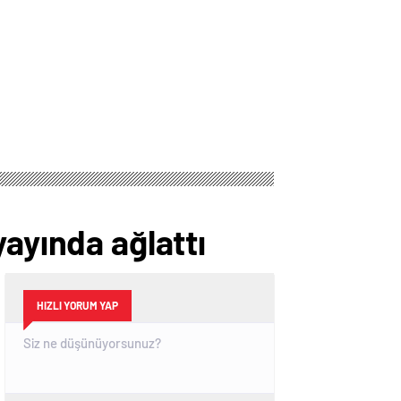
su parkından
başlıyor! Artık
kovdular
sadece Euro
kullanılacak
yayında ağlattı
HIZLI YORUM YAP