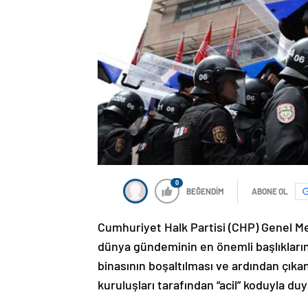
0
BEĞENDİM
ABONE OL
Cumhuriyet Halk Partisi (CHP) Genel Me
dünya gündeminin en önemli başlıkların
binasının boşaltılması ve ardından çıkan
kuruluşları tarafından “acil” koduyla du