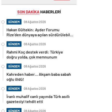
SON DAKİKA
HABERLERİ
GÜNDEM
08 Ağustos 2026
Hakan Gültekin: Ayder Forumu
Rize’den dünyaya açılan sürdürülebilir
bir platform
GÜNDEM
08 Ağustos 2026
Rahmi Koç destek verdi: Türkiye
doğru yolda, çok memnunum
GÜNDEM
08 Ağustos 2026
Kahreden haber… Akşam baba sabah
oğlu öldü!
GÜNDEM
08 Ağustos 2026
İranlı muhalif canlı yayında Türk asıllı
gazeteciyi tehdit etti
GÜNDEM
08 Ağustos 2026