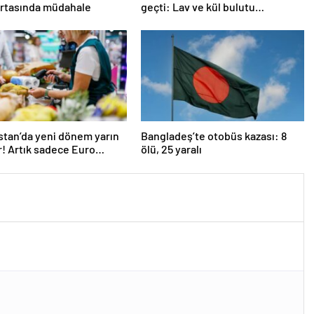
ortasında müdahale
geçti: Lav ve kül bulutu
gökyüzünü kapladı
stan’da yeni dönem yarın
Bangladeş’te otobüs kazası: 8
r! Artık sadece Euro
ölü, 25 yaralı
lacak