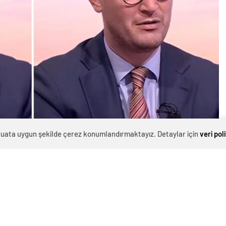
evzuata uygun şekilde çerez konumlandırmaktayız. Detaylar için
veri pol
0
News
el saldırı suçundan yargılanan sanık çocuklara hapis
rarı verilmesi, ülke genelinde büyük bir infiale ve
uoyunda ve siyaset arenasında yankı bulan bu karara