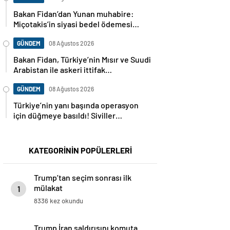
Bakan Fidan’dan Yunan muhabire:
Miçotakis’in siyasi bedel ödemesi
gerekiyor
GÜNDEM
08 Ağustos 2026
Bakan Fidan, Türkiye’nin Mısır ve Suudi
Arabistan ile askeri ittifak
görüşmesini doğruladı
GÜNDEM
08 Ağustos 2026
Türkiye’nin yanı başında operasyon
için düğmeye basıldı! Siviller
bölgeden boşaltılıyor
KATEGORİNİN POPÜLERLERİ
Trump’tan seçim sonrası ilk
mülakat
1
8336 kez okundu
Trump İran saldırısını komuta