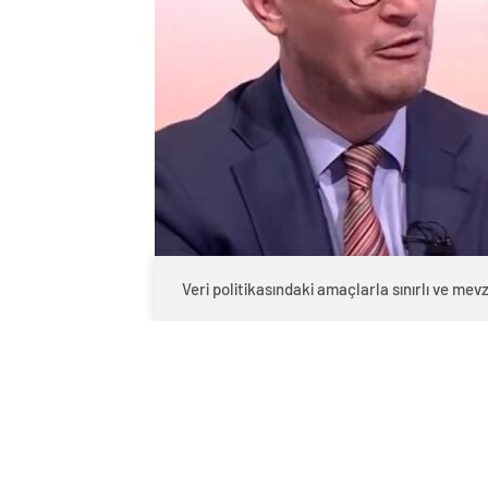
Veri politikasındaki amaçlarla sınırlı ve m
0
BEĞENDİM
ABONE OL
İngiltere’de, iki genç kıza yönelik cins
cezası yerine rehabilitasyon programı ka
geniş çaplı tartışmalara yol açtı. Kam