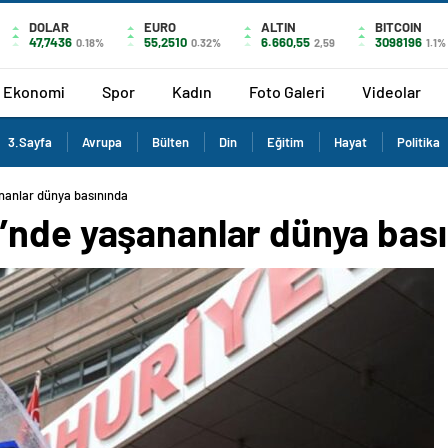
DOLAR
EURO
ALTIN
BITCOIN
47,7436
55,2510
6.660,55
3098196
0.18%
0.32%
2,59
1.1%
Ekonomi
Spor
Kadın
Foto Galeri
Videolar
3.Sayfa
Avrupa
Bülten
Din
Eğitim
Hayat
Politika
nanlar dünya basınında
’nde yaşananlar dünya bas