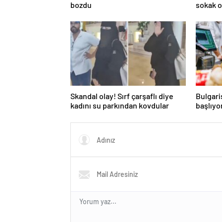
bozdu
sokak 
Skandal olay! Sırf çarşaflı diye
Bulgari
kadını su parkından kovdular
başlıyo
kullanı