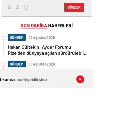
GÖNDER
SON DAKİKA
HABERLERİ
GÜNDEM
08 Ağustos 2026
Hakan Gültekin: Ayder Forumu
Rize’den dünyaya açılan sürdürülebilir
bir platform
GÜNDEM
08 Ağustos 2026
Rahmi Koç destek verdi: Türkiye
itikamızı
doğru yolda, çok memnunum
inceleyebilirsiniz.
GÜNDEM
08 Ağustos 2026
Kahreden haber… Akşam baba sabah
oğlu öldü!
GÜNDEM
08 Ağustos 2026
İranlı muhalif canlı yayında Türk asıllı
gazeteciyi tehdit etti