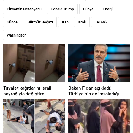
Binyamin Netanyahu
Donald Trump
Dünya
Enerji
Güncel
Hürmüz Boğazı
İran
İsrail
Tel Aviv
Washington
Tuvalet kağıtlarını İsrail
Bakan Fidan açıkladı!
bayrağıyla değiştirdi
Türkiye’nin de imzaladığı
Mekke Anlaşması’nda “NATO”
detayı