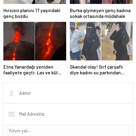
Hırsızın planını 17 yaşındaki
Burka giymeyen genç kadına
genç bozdu
sokak ortasında müdahale
Etna Yanardağı yeniden
Skandal olay! Sırf çarşaflı
faaliyete geçti: Lav ve kül
diye kadını su parkından
bulutu gökyüzünü kapladı
kovdular