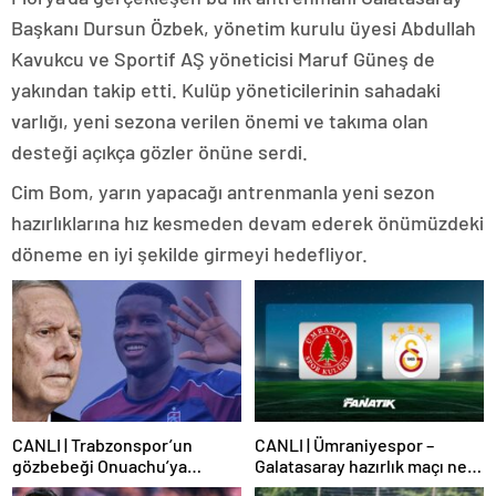
Başkanı Dursun Özbek, yönetim kurulu üyesi Abdullah
Kavukcu ve Sportif AŞ yöneticisi Maruf Güneş de
yakından takip etti. Kulüp yöneticilerinin sahadaki
varlığı, yeni sezona verilen önemi ve takıma olan
desteği açıkça gözler önüne serdi.
Cim Bom, yarın yapacağı antrenmanla yeni sezon
hazırlıklarına hız kesmeden devam ederek önümüzdeki
döneme en iyi şekilde girmeyi hedefliyor.
CANLI | Trabzonspor’un
CANLI | Ümraniyespor –
gözbebeği Onuachu’ya
Galatasaray hazırlık maçı ne
Fenerbahçe’den teklif!
zaman, saat kaçta hangi