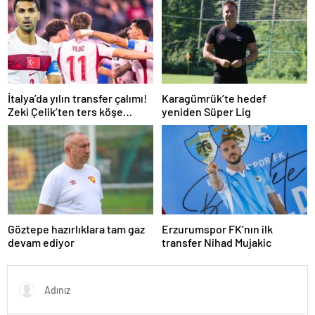
Transfer piyasasını
kanalda? Galatasaray maçı
darmaduman eden iddia
şifresiz mi?
İtalya’da yılın transfer çalımı!
Karagümrük’te hedef
Zeki Çelik’ten ters köşe…
yeniden Süper Lig
Göztepe hazırlıklara tam gaz
Erzurumspor FK’nın ilk
devam ediyor
transfer Nihad Mujakic