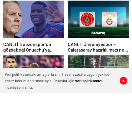
CANLI | Trabzonspor’un
CANLI | Ümraniyespor –
gözbebeği Onuachu’ya
Galatasaray hazırlık maçı ne
Fenerbahçe’den teklif!
zaman, saat kaçta hangi
Transfer piyasasını
kanalda? Galatasaray maçı
darmaduman eden iddia
şifresiz mi?
Veri politikasındaki amaçlarla sınırlı ve mevzuata uygun şekilde
çerez konumlandırmaktayız. Detaylar için
veri politikamızı
0
0
0
0
inceleyebilirsiniz.
İtalya’da yılın transfer çalımı!
Karagümrük’te hedef
Zeki Çelik’ten ters köşe…
yeniden Süper Lig