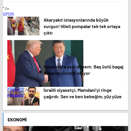
" />
SPOR
Akaryakıt istasyonlarında büyük
vurgun! Hileli pompalar tek tek ortaya
çıktı
Havacılıkta yeni dönem: Baş üstü bagaj
dolapları ücretli oluyor
FİNANS
" />
İsrailli siyasetçi, Mamdani’yi ringe
FİNANS
çağırdı: Sen ve ben bebeğim, yüz yüze
EKONOMI