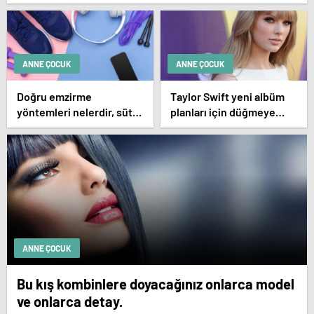
ANNE ÇOCUK
ANNE ÇOCUK
Doğru emzirme
Taylor Swift yeni albüm
yöntemleri nelerdir, sütün
planları için düğmeye
yettiği nasıl anlaşılır?
bastığını sosyal
medyadan duyurdu!
ANNE ÇOCUK
Bu kış kombinlere doyacağınız onlarca model
ve onlarca detay.