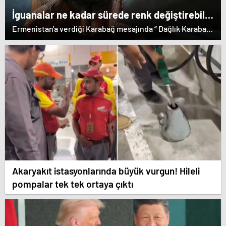
İguanalar ne kadar sürede renk değiştirebilir
? Detaylar burada…
Ermenistan'a verdiği Karabağ mesajında “ Dağlık Karabağ
ve çevresindeki bölgeler Azerbaycan Cumhuriyeti'nin
ayrılmaz bir parçasıdır” dedi. İstifa çağrılarını kabul
etmeyen Başbakan Paşinyan Dağlık karabağ'ın sözde
lideri Arayik Harutyunyan'la görüştü. Ermenistan'a verdiği
desteği saklamayan Fransa Cumhurbaşkanı Macron ise
dikkat çeken bir ziyaret gerçekleştirdi.
Akaryakıt istasyonlarında büyük vurgun! Hileli
pompalar tek tek ortaya çıktı