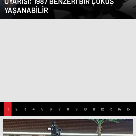
UYARISI: 1987 BENZERI BIR ÇÖKÜŞ
YAŞANABILIR