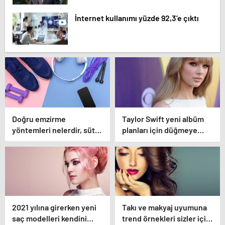
İnternet kullanımı yüzde 92,3’e çıktı
Doğru emzirme
Taylor Swift yeni albüm
yöntemleri nelerdir, sütün
planları için düğmeye
yettiği nasıl anlaşılır?
bastığını sosyal
medyadan duyurdu!
2021 yılına girerken yeni
Takı ve makyaj uyumuna
saç modelleri kendini
trend örnekleri sizler için