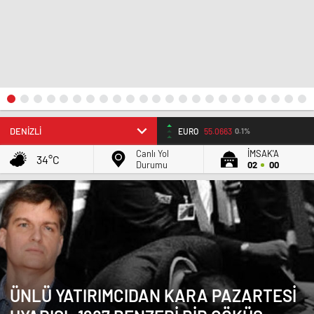
ALTIN
6.54
0,68%
Canlı Yol
İMSAK'A
34°C
Durumu
02
00
ÜNLÜ YATIRIMCIDAN KARA PAZARTESI