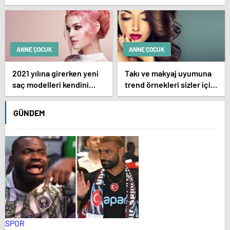
ANNE ÇOCUK
ANNE ÇOCUK
2021 yılına girerken yeni
Takı ve makyaj uyumuna
saç modelleri kendini
trend örnekleri sizler için
göstermeye başladı.
derledik.
GÜNDEM
SPOR