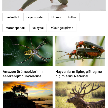
basketbol
diğer sporlar
fitness
futbol
motor sporları
voleybol
vücut geliştirme
Amazon örümceklerinin
Hayvanların ilginç çiftleşme
esrarengiz dünyalarına
biçimlerini National
gitmeye hazır olun.
Geographic görüntüledi.