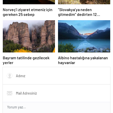
Norveç’i ziyaret etmeniz için
“Slovakya’ya neden
gereken 25 sebep
gitmedim” dedirten 12
fotoğraf
Bayram tatilinde gezilecek
Albino hastalığına yakalanan
yerler
hayvanlar