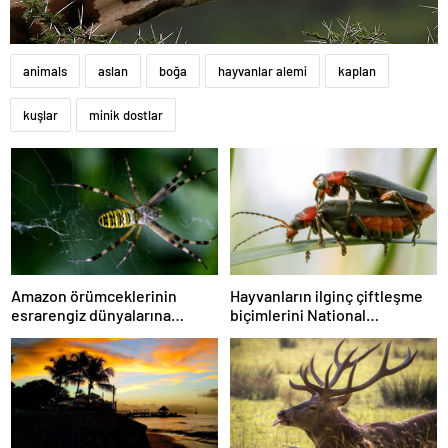
animals
aslan
boğa
hayvanlar alemi
kaplan
kuşlar
minik dostlar
Amazon örümceklerinin
Hayvanların ilginç çiftleşme
esrarengiz dünyalarına
biçimlerini National
gitmeye hazır olun.
Geographic görüntüledi.