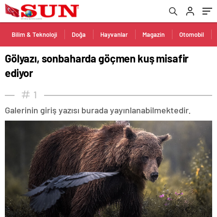
Bilim & Teknoloji
Doğa
Hayvanlar
Magazin
Otomobil
Gölyazı, sonbaharda göçmen kuş misafir
ediyor
1
Galerinin giriş yazısı burada yayınlanabilmektedir.