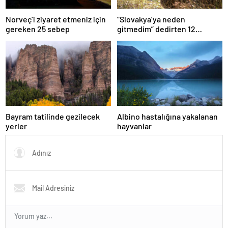
Norveç’i ziyaret etmeniz için
“Slovakya’ya neden
gereken 25 sebep
gitmedim” dedirten 12
fotoğraf
Bayram tatilinde gezilecek
Albino hastalığına yakalanan
yerler
hayvanlar