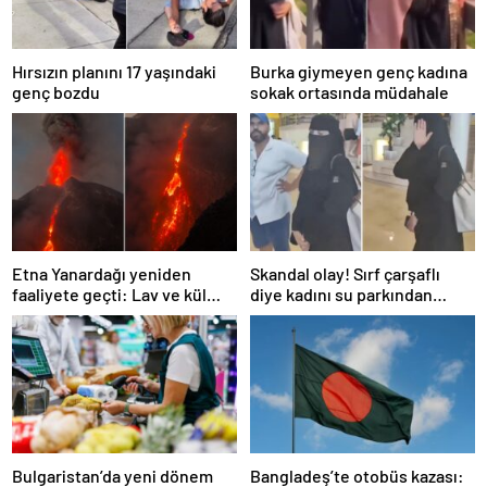
Hırsızın planını 17 yaşındaki
Burka giymeyen genç kadına
genç bozdu
sokak ortasında müdahale
Etna Yanardağı yeniden
Skandal olay! Sırf çarşaflı
faaliyete geçti: Lav ve kül
diye kadını su parkından
bulutu gökyüzünü kapladı
kovdular
Bulgaristan’da yeni dönem
Bangladeş’te otobüs kazası: