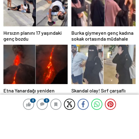
Hırsızın planını 17 yaşındaki
Burka giymeyen genç kadına
genç bozdu
sokak ortasında müdahale
Etna Yanardağı yeniden
Skandal olay! Sırf çarşaflı
faaliyete geçti: Lav ve kül
diye kadını su parkından
0
0
0
0
0
0
bulutu gökyüzünü kapladı
kovdular