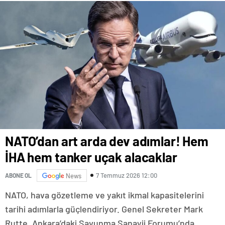
NATO’dan art arda dev adımlar! Hem
İHA hem tanker uçak alacaklar
7 Temmuz 2026 12:00
ABONE OL
News
NATO, hava gözetleme ve yakıt ikmal kapasitelerini
tarihi adımlarla güçlendiriyor. Genel Sekreter Mark
Rutte, Ankara’daki Savunma Sanayii Forumu’nda