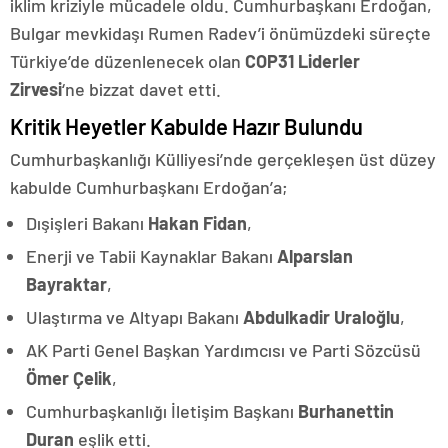
iklim kriziyle mücadele oldu. Cumhurbaşkanı Erdoğan,
Bulgar mevkidaşı Rumen Radev’i önümüzdeki süreçte
Türkiye’de düzenlenecek olan
COP31 Liderler
Zirvesi
‘ne bizzat davet etti.
​Kritik Heyetler Kabulde Hazır Bulundu
​Cumhurbaşkanlığı Külliyesi’nde gerçekleşen üst düzey
kabulde Cumhurbaşkanı Erdoğan’a;
​Dışişleri Bakanı
Hakan Fidan
,
​Enerji ve Tabii Kaynaklar Bakanı
Alparslan
Bayraktar
,
​Ulaştırma ve Altyapı Bakanı
Abdulkadir Uraloğlu
,
​AK Parti Genel Başkan Yardımcısı ve Parti Sözcüsü
Ömer Çelik
,
​Cumhurbaşkanlığı İletişim Başkanı
Burhanettin
Duran
eşlik etti.