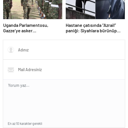
Uganda Parlamentosu,
Hastane çatısında “Azrail”
Gazze’ye asker
paniği: Siyahlara bürünüp
gönderilmesini onayladı
hastaları izledi
En az 10 karakter gerekli