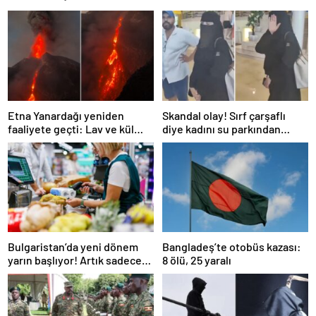
Etna Yanardağı yeniden
Skandal olay! Sırf çarşaflı
faaliyete geçti: Lav ve kül
diye kadını su parkından
bulutu gökyüzünü kapladı
kovdular
Bulgaristan’da yeni dönem
Bangladeş’te otobüs kazası:
yarın başlıyor! Artık sadece
8 ölü, 25 yaralı
Euro kullanılacak