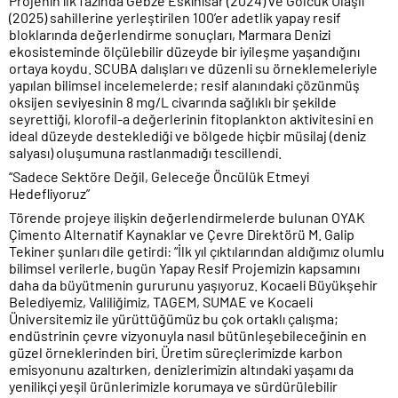
Projenin ilk fazında Gebze Eskihisar (2024) ve Gölcük Ulaşlı
(2025) sahillerine yerleştirilen 100’er adetlik yapay resif
bloklarında değerlendirme sonuçları, Marmara Denizi
ekosisteminde ölçülebilir düzeyde bir iyileşme yaşandığını
ortaya koydu. SCUBA dalışları ve düzenli su örneklemeleriyle
yapılan bilimsel incelemelerde; resif alanındaki çözünmüş
oksijen seviyesinin 8 mg/L civarında sağlıklı bir şekilde
seyrettiği, klorofil-a değerlerinin fitoplankton aktivitesini en
ideal düzeyde desteklediği ve bölgede hiçbir müsilaj (deniz
salyası) oluşumuna rastlanmadığı tescillendi.
“Sadece Sektöre Değil, Geleceğe Öncülük Etmeyi
Hedefliyoruz”
Törende projeye ilişkin değerlendirmelerde bulunan OYAK
Çimento Alternatif Kaynaklar ve Çevre Direktörü M. Galip
Tekiner şunları dile getirdi: “İlk yıl çıktılarından aldığımız olumlu
bilimsel verilerle, bugün Yapay Resif Projemizin kapsamını
daha da büyütmenin gururunu yaşıyoruz. Kocaeli Büyükşehir
Belediyemiz, Valiliğimiz, TAGEM, SUMAE ve Kocaeli
Üniversitemiz ile yürüttüğümüz bu çok ortaklı çalışma;
endüstrinin çevre vizyonuyla nasıl bütünleşebileceğinin en
güzel örneklerinden biri. Üretim süreçlerimizde karbon
emisyonunu azaltırken, denizlerimizin altındaki yaşamı da
yenilikçi yeşil ürünlerimizle korumaya ve sürdürülebilir