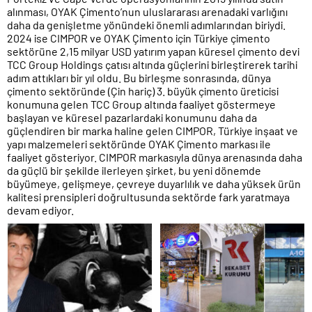
alınması, OYAK Çimento’nun uluslararası arenadaki varlığını
daha da genişletme yönündeki önemli adımlarından biriydi.
2024 ise CIMPOR ve OYAK Çimento için Türkiye çimento
sektörüne 2,15 milyar USD yatırım yapan küresel çimento devi
TCC Group Holdings çatısı altında güçlerini birleştirerek tarihi
adım attıkları bir yıl oldu. Bu birleşme sonrasında, dünya
çimento sektöründe (Çin hariç) 3. büyük çimento üreticisi
konumuna gelen TCC Group altında faaliyet göstermeye
başlayan ve küresel pazarlardaki konumunu daha da
güçlendiren bir marka haline gelen CIMPOR, Türkiye inşaat ve
yapı malzemeleri sektöründe OYAK Çimento markası ile
faaliyet gösteriyor. CIMPOR markasıyla dünya arenasında daha
da güçlü bir şekilde ilerleyen şirket, bu yeni dönemde
büyümeye, gelişmeye, çevreye duyarlılık ve daha yüksek ürün
kalitesi prensipleri doğrultusunda sektörde fark yaratmaya
devam ediyor.