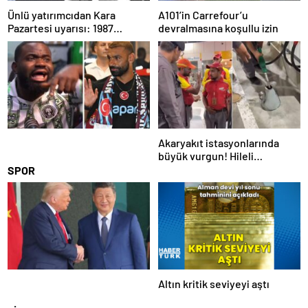
Ünlü yatırımcıdan Kara
A101’in Carrefour’u
Pazartesi uyarısı: 1987
devralmasına koşullu izin
benzeri bir çöküş yaşanabilir
Akaryakıt istasyonlarında
büyük vurgun! Hileli
pompalar tek tek ortaya çıktı
SPOR
Altın kritik seviyeyi aştı