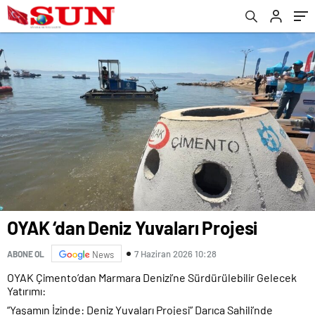
kızdıracak cinsten
OYAK ‘dan Deniz Yuvaları Projesi
7 Haziran 2026 10:28
ABONE OL
News
OYAK Çimento’dan Marmara Denizi’ne Sürdürülebilir Gelecek
Yatırımı:
“Yaşamın İzinde: Deniz Yuvaları Projesi” Darıca Sahili’nde