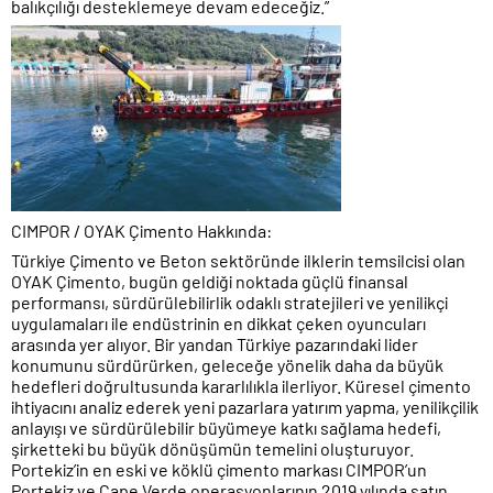
balıkçılığı desteklemeye devam edeceğiz.”
CIMPOR / OYAK Çimento Hakkında:
Türkiye Çimento ve Beton sektöründe ilklerin temsilcisi olan
OYAK Çimento, bugün geldiği noktada güçlü finansal
performansı, sürdürülebilirlik odaklı stratejileri ve yenilikçi
uygulamaları ile endüstrinin en dikkat çeken oyuncuları
arasında yer alıyor. Bir yandan Türkiye pazarındaki lider
konumunu sürdürürken, geleceğe yönelik daha da büyük
hedefleri doğrultusunda kararlılıkla ilerliyor. Küresel çimento
ihtiyacını analiz ederek yeni pazarlara yatırım yapma, yenilikçilik
anlayışı ve sürdürülebilir büyümeye katkı sağlama hedefi,
şirketteki bu büyük dönüşümün temelini oluşturuyor.
Portekiz’in en eski ve köklü çimento markası CIMPOR’un
Portekiz ve Cape Verde operasyonlarının 2019 yılında satın